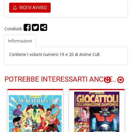
RICEVI AVVISO
Y
Condividi:
&
M
Informazioni
C
R
Contiene i volumi numero 19 e 20 di Anime Cult
P
(d
n
+
D
POTREBBE INTERESSARTI ANCHE..
M
T
R
S
n