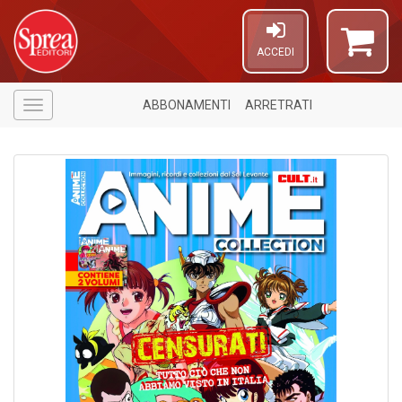
ACCEDI
ABBONAMENTI
ARRETRATI
Menù
5
n
in
di