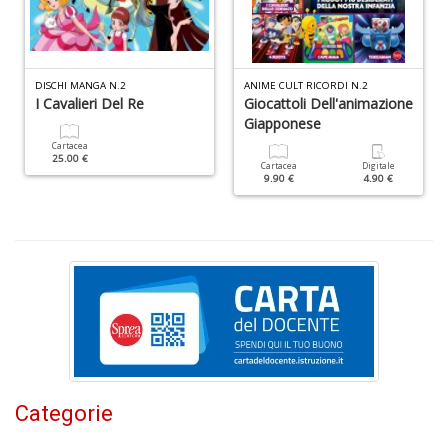
+
D
DISCHI MANGA N.2
ANIME CULT RICORDI N.2
I Cavalieri Del Re
Giocattoli Dell'animazione
Giapponese
Cartacea
N
25.00 €
Cartacea
Digitale
I
9.90 €
4.90 €
L
C
M
n
+
D
Categorie
M