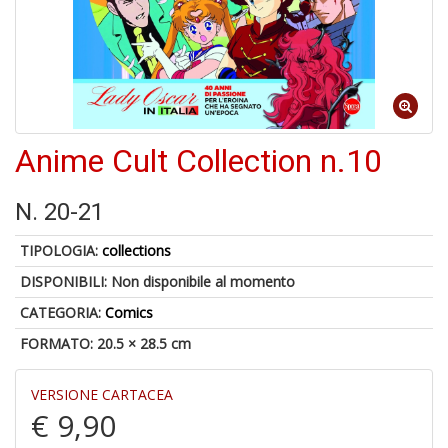
A
a
a
Cr
Anime Cult Collection n.10
e
C
N. 20-21
TIPOLOGIA:
collections
DISPONIBILI:
Non disponibile al momento
5
CATEGORIA:
Comics
n
in
FORMATO: 20.5 × 28.5 cm
di
VERSIONE CARTACEA
€ 9,90