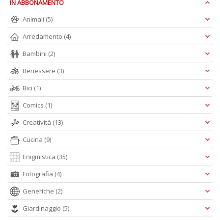
IN ABBONAMENTO
M
Animali
(5)
H
K
Arredamento
(4)
2
n
Bambini
(2)
+
D
Benessere
(3)
Bici
(1)
Comics
(1)
S
Creatività
(13)
Pi
Cucina
(9)
M
al
Enigmistica
(35)
u
n
Fotografia
(4)
+
D
Generiche
(2)
Giardinaggio
(5)