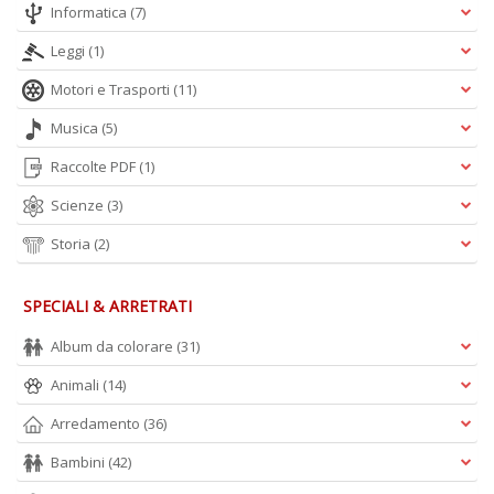
Informatica
(7)
E
Leggi
(1)
S
Motori e Trasporti
(11)
S
n
Musica
(5)
+
D
Raccolte PDF
(1)
Scienze
(3)
Storia
(2)
SPECIALI & ARRETRATI
A
Album da colorare
(31)
L
O
Animali
(14)
C
n
Arredamento
(36)
Bambini
(42)