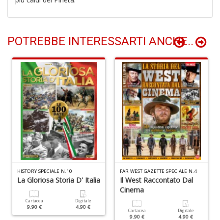
L
M
2
POTREBBE INTERESSARTI ANCHE..
Di
C
S
n
+
D
P
Vi
S
n
HISTORY SPECIALE N.10
FAR WEST GAZETTE SPECIALE N.4
La Gloriosa Storia D' Italia
Il West Raccontato Dal
+
Cinema
D
Cartacea
Digitale
9.90 €
4.90 €
Cartacea
Digitale
9.90 €
4.90 €