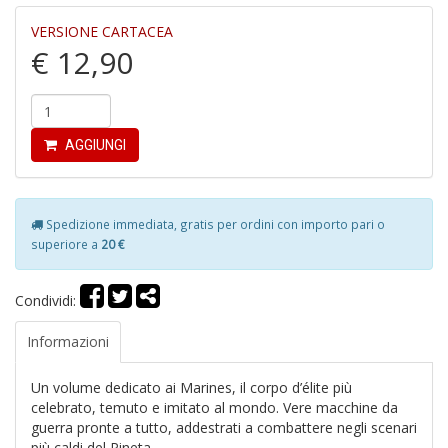
VERSIONE CARTACEA
€ 12,90
AGGIUNGI
P
P
+
R
in
Spedizione immediata, gratis per ordini con importo pari o
l
superiore a
20 €
Il
M
Condividi:
A
S
n
Informazioni
+
D
Un volume dedicato ai Marines, il corpo d’élite più
celebrato, temuto e imitato al mondo. Vere macchine da
guerra pronte a tutto, addestrati a combattere negli scenari
più caldi del Pineta.