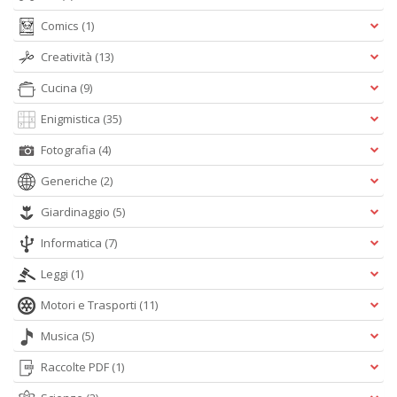
D
Comics
(1)
Creatività
(13)
Cucina
(9)
e
Enigmistica
(35)
4
el
Fotografia
(4)
e
p
Generiche
(2)
P
C
Giardinaggio
(5)
n
+
Informatica
(7)
D
Leggi
(1)
Motori e Trasporti
(11)
Musica
(5)
Raccolte PDF
(1)