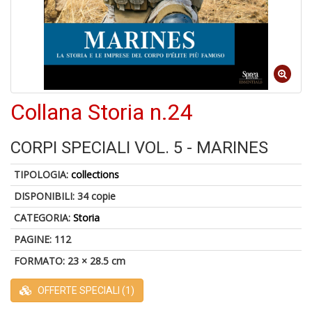
in
D
1
f
Collana Storia n.24
CORPI SPECIALI VOL. 5 - MARINES
TIPOLOGIA:
collections
DISPONIBILI:
34 copie
CATEGORIA:
Storia
P
M
PAGINE: 112
6
FORMATO: 23 × 28.5 cm
f
+
di
OFFERTE SPECIALI (1)
c