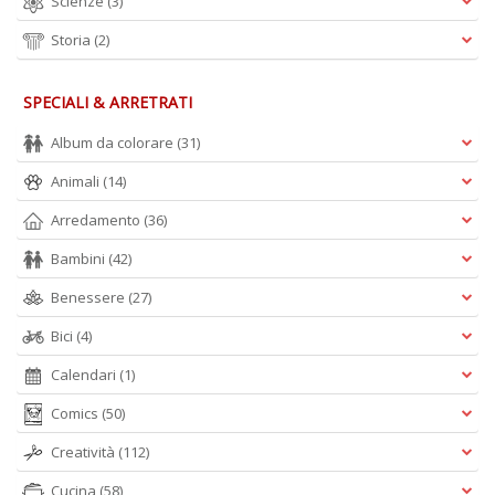
Scienze
(3)
A
L
Storia
(2)
O
C
n
SPECIALI & ARRETRATI
Album da colorare
(31)
Animali
(14)
Arredamento
(36)
Bambini
(42)
Benessere
(27)
Bici
(4)
Calendari
(1)
Comics
(50)
Creatività
(112)
Cucina
(58)