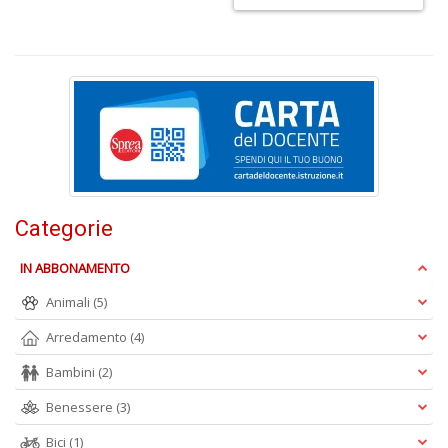
L
si
t
L
C
di
u
Categorie
V
n
IN ABBONAMENTO
+
D
Animali
(5)
Arredamento
(4)
Bambini
(2)
S
Benessere
(3)
n
+
Bici
(1)