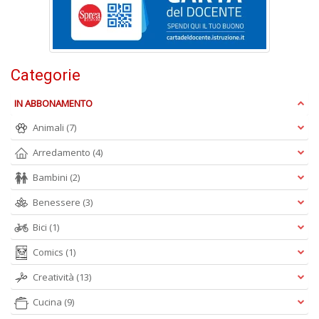
A
L
O
Categorie
C
n
IN ABBONAMENTO
Animali
(7)
Arredamento
(4)
Bambini
(2)
Benessere
(3)
Bici
(1)
Comics
(1)
Creatività
(13)
Cucina
(9)