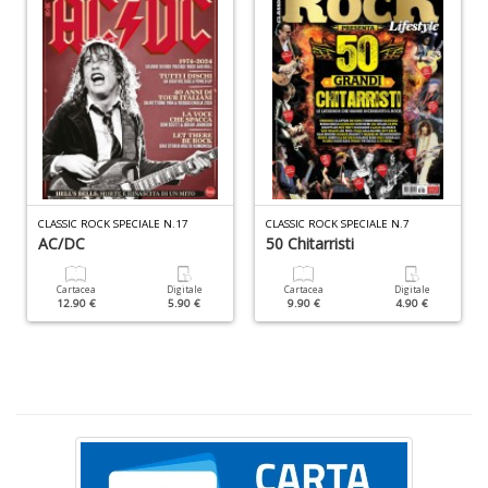
P
al
P
B
M
n
+
D
CLASSIC ROCK SPECIALE N.17
CLASSIC ROCK SPECIALE N.7
AC/DC
50 Chitarristi
S
Cartacea
Digitale
Cartacea
Digitale
S
12.90 €
5.90 €
9.90 €
4.90 €
n
+
D