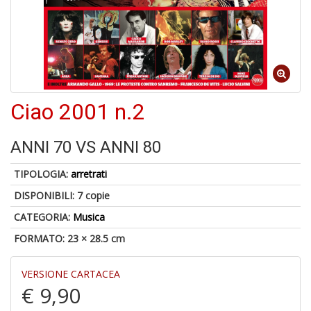
Il
F
Ciao 2001 n.2
1
f
ANNI 70 VS ANNI 80
+
2
TIPOLOGIA:
arretrati
s
c
DISPONIBILI:
7 copie
CATEGORIA:
Musica
FORMATO: 23 × 28.5 cm
VERSIONE CARTACEA
€ 9,90
S