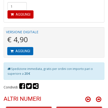
Gh
A
C
AGGIUNGI
D
n
+
D
VERSIONE DIGITALE
€ 4,90
AGGIUNGI
D
A
Vi
Spedizione immediata, gratis per ordini con importo pari o
M
superiore a
20 €
n
+
D
Condividi:
ALTRI NUMERI