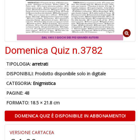
Il
F
Domenica Quiz n.3782
1
f
TIPOLOGIA:
arretrati
+
DISPONIBILI:
Prodotto disponibile solo in digitale
2
s
CATEGORIA:
Enigmistica
c
PAGINE: 48
FORMATO: 18.5 × 21.8 cm
DOMENICA QUIZ È DISPONIBILE IN ABBONAMENTO!
VERSIONE CARTACEA
S