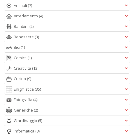
Animali
(7)
Arredamento
(4)
A
L
Bambini
(2)
O
C
Benessere
(3)
n
Bici
(1)
Comics
(1)
Creatività
(13)
Cucina
(9)
Enigmistica
(35)
Fotografia
(4)
Generiche
(2)
Giardinaggio
(5)
Informatica
(8)