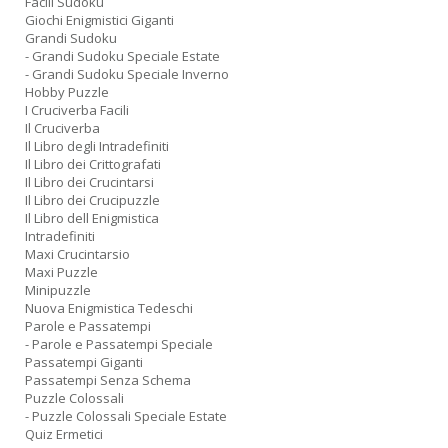
Facili Sudoku
Giochi Enigmistici Giganti
Grandi Sudoku
- Grandi Sudoku Speciale Estate
- Grandi Sudoku Speciale Inverno
Hobby Puzzle
I Cruciverba Facili
Il Cruciverba
Il Libro degli Intradefiniti
Il Libro dei Crittografati
Il Libro dei Crucintarsi
Il Libro dei Crucipuzzle
Il Libro dell Enigmistica
Intradefiniti
Maxi Crucintarsio
Maxi Puzzle
Minipuzzle
Nuova Enigmistica Tedeschi
Parole e Passatempi
- Parole e Passatempi Speciale
Passatempi Giganti
Passatempi Senza Schema
Puzzle Colossali
- Puzzle Colossali Speciale Estate
Quiz Ermetici