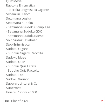
Quiz Mese
Raccolta Enigmistica
- Raccolta Enigmistica Gigante
Schemi in Bianco
Settimana Logika
Settimana Sudoku
- Settimana Sudoku Compiega
- Settimana Sudoku GDO
- Settimana Sudoku Mese
Solo Sudoku Diabolici
Stop Enigmistica
Sudoku Giganti
- Sudoku Giganti Raccolta
Sudoku Mese
Sudoku Quiz
- Sudoku Quiz Estate
- Sudoku Quiz Raccolta
Sudoku Top
Sudoku Varianti
Supercrucintarsi & Co.
Supertosti
Unisci i Puntini 20.000
Filosofia
(2)