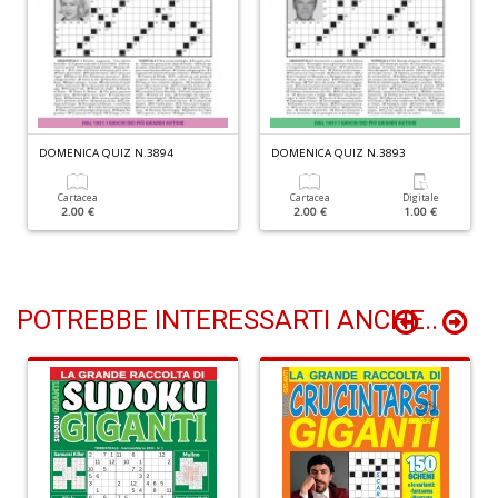
P
Vi
S
n
+
D
DOMENICA QUIZ N.3894
DOMENICA QUIZ N.3893
Cartacea
Cartacea
Digitale
2.00 €
2.00 €
1.00 €
L
D
POTREBBE INTERESSARTI ANCHE..
Vi
n
+
D