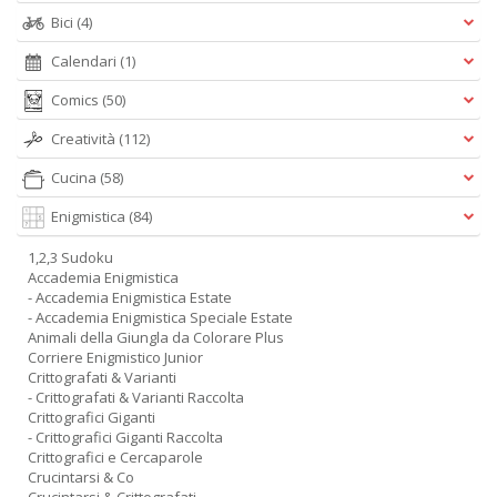
Bici
(4)
Calendari
(1)
Comics
(50)
Creatività
(112)
Cucina
(58)
Enigmistica
(84)
1,2,3 Sudoku
Accademia Enigmistica
- Accademia Enigmistica Estate
- Accademia Enigmistica Speciale Estate
Animali della Giungla da Colorare Plus
Corriere Enigmistico Junior
Crittografati & Varianti
- Crittografati & Varianti Raccolta
Crittografici Giganti
- Crittografici Giganti Raccolta
Crittografici e Cercaparole
Crucintarsi & Co