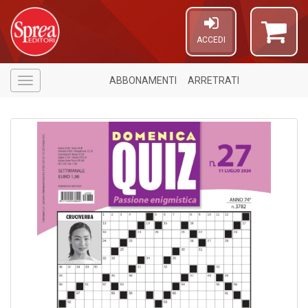
ACCEDI
ABBONAMENTI
ARRETRATI
Menù
1
f
A
a
a