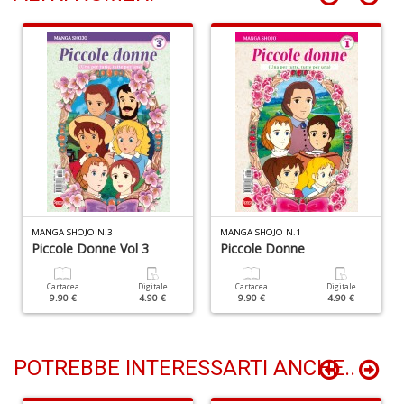
M
S
S
n
+
D
T
fa
R
MANGA SHOJO N.3
MANGA SHOJO N.1
Piccole Donne Vol 3
Piccole Donne
p
il
m
Cartacea
Digitale
Cartacea
Digitale
9.90 €
4.90 €
9.90 €
4.90 €
B
d
N
n
POTREBBE INTERESSARTI ANCHE..
+
D