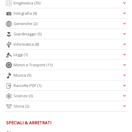
Enigmistica
(35)
A
L
Fotografia
(4)
O
C
Generiche
(2)
n
Giardinaggio
(5)
Informatica
(8)
Leggi
(1)
Motori e Trasporti
(11)
Musica
(5)
Raccolte PDF
(1)
Scienze
(3)
Storia
(2)
SPECIALI & ARRETRATI