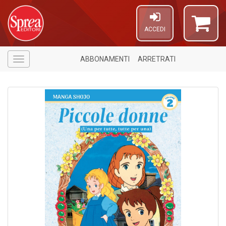
ACCEDI
ABBONAMENTI
ARRETRATI
Menù
6
f
+
di
in
r