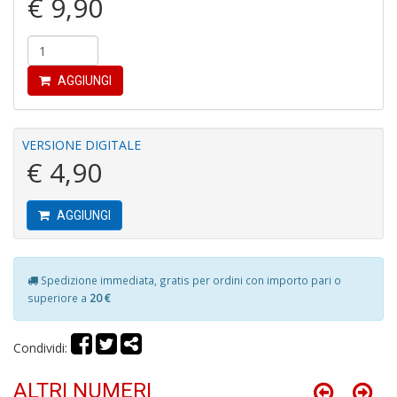
€ 9,90
AGGIUNGI
I
G
P
C
VERSIONE DIGITALE
la
€ 4,90
S
S
n
AGGIUNGI
+
D
Spedizione immediata, gratis per ordini con importo pari o
superiore a
20 €
L
Condividi:
G
S
ALTRI NUMERI
d