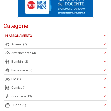
D
Categorie
C
ai
IN ABBONAMENTO
pi
D
Animali
(7)
D
Arredamento
(4)
in
D
Bambini
(2)
n
+
Benessere
(3)
D
Bici
(1)
Comics
(1)
Creatività
(13)
Cucina
(9)