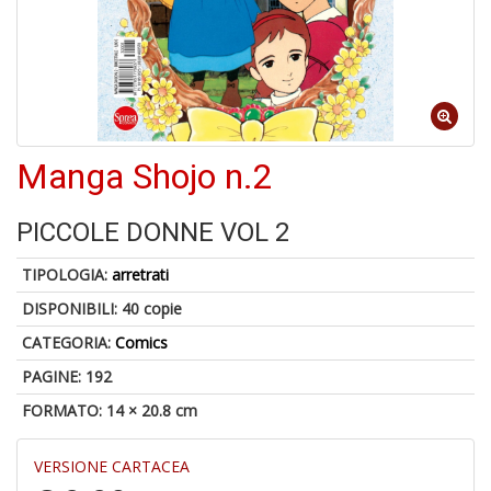
1
n
in
Manga Shojo n.2
di
PICCOLE DONNE VOL 2
TIPOLOGIA:
arretrati
DISPONIBILI:
40 copie
U
CATEGORIA:
Comics
a
di
PAGINE: 192
a
FORMATO: 14 × 20.8 cm
a
C
VERSIONE CARTACEA