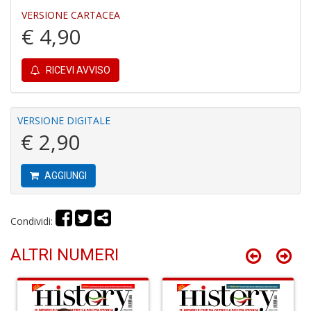
VERSIONE CARTACEA
€ 4,90
RICEVI AVVISO
C
B
VERSIONE DIGITALE
H
€ 2,90
T
n
+
AGGIUNGI
D
Condividi:
ALTRI NUMERI
G
fa
a
C
W