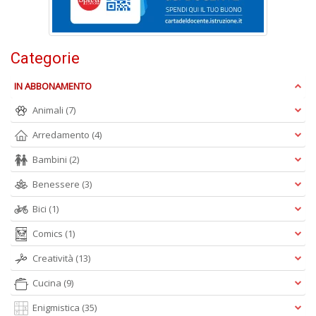
Pr
Fi
n
Categorie
+
D
IN ABBONAMENTO
Animali
(7)
Arredamento
(4)
Bambini
(2)
Benessere
(3)
A
Bici
(1)
L
O
Comics
(1)
C
n
Creatività
(13)
Cucina
(9)
Enigmistica
(35)