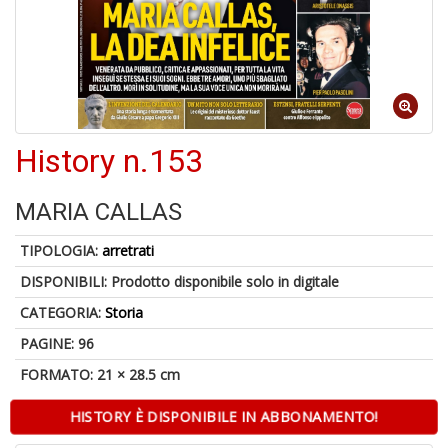
6
f
+
di
in
History n.153
r
MARIA CALLAS
TIPOLOGIA:
arretrati
DISPONIBILI:
Prodotto disponibile solo in digitale
CATEGORIA:
Storia
A
PAGINE: 96
a
FORMATO: 21 × 28.5 cm
a
O
d
HISTORY È DISPONIBILE IN ABBONAMENTO!
V