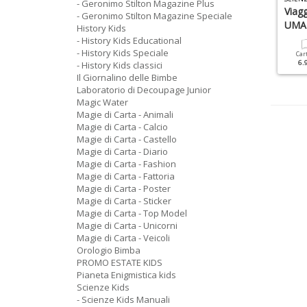
- Geronimo Stilton Magazine Plus
a Matematica È Facile
Antico Egitto
Viag
- Geronimo Stilton Magazine Speciale
UMA
History Kids
- History Kids Educational
Cartacea
Digitale
Cartacea
Digitale
6.90 €
3.50 €
5.90 €
3.50 €
- History Kids Speciale
Car
6.
- History Kids classici
Il Giornalino delle Bimbe
Laboratorio di Decoupage Junior
Magic Water
Magie di Carta - Animali
Magie di Carta - Calcio
Magie di Carta - Castello
Magie di Carta - Diario
Magie di Carta - Fashion
Magie di Carta - Fattoria
Magie di Carta - Poster
Magie di Carta - Sticker
Magie di Carta - Top Model
Magie di Carta - Unicorni
Magie di Carta - Veicoli
Orologio Bimba
PROMO ESTATE KIDS
Pianeta Enigmistica kids
Scienze Kids
- Scienze Kids Manuali