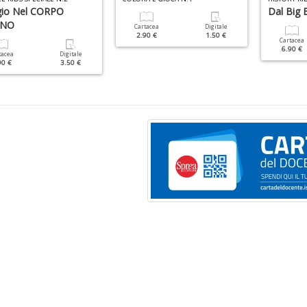
gio Nel CORPO
Dal Big 
NO
Cartacea
Digitale
2.90 €
1.50 €
Cartacea
6.90 €
tacea
Digitale
90 €
3.50 €