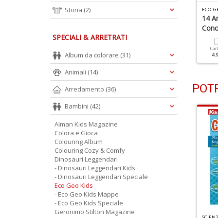
Storia
(2)
CO GEO KIDS N.2
ECO GEO KIDS N.1
ECO G
ostri Degli Abissi
Gli Ultimi Popoli Della
14 An
Foresta
Cono
SPECIALI & ARRETRATI
Cartacea
Digitale
4.90 €
2.50 €
Cartacea
Digitale
Car
Album da colorare
(31)
4.90 €
2.50 €
4.
Animali
(14)
POTR
Arredamento
(36)
Bambini
(42)
Alman Kids Magazine
Colora e Gioca
Colouring Album
Colouring Cozy & Comfy
Dinosauri Leggendari
- Dinosauri Leggendari Kids
- Dinosauri Leggendari Speciale
Eco Geo Kids
- Eco Geo Kids Mappe
- Eco Geo Kids Speciale
Geronimo Stilton Magazine
G
ERONIMO STILTON MAGAZINE SPECIALE N.6
HISTORY KIDS 2022 SPECIALE N.1
SCIENZ