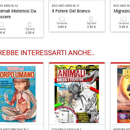
EO KIDS N.12
ECO GEO KIDS N.11
ECO GEO KI
imali Misteriosi Da
Il Potere Del Branco
Migrazio
scere
Cartacea
Digitale
Cartacea
4.90 €
2.50 €
5.90 €
tacea
Digitale
90 €
2.50 €
EBBE INTERESSARTI ANCHE..
E KIDS SPECIALE N.2
COLORA E GIOCA N.1
HISTORY KI