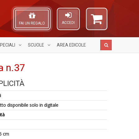
ACCEDI
FAI UN REGALO
PECIALI
SCUOLE
AREA
EDICOLE
a n.37
LICITÀ
C
N
A
1
P
c
L
i
n
P
S
O
in
C
n
C
to disponibile solo in digitale
di
n
+
n
+
ità
D
D
5 cm