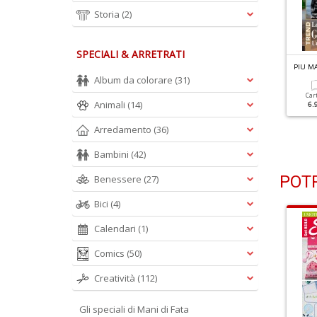
Storia
(2)
SPECIALI & ARRETRATI
IU MAGLIA N.42
PIU MAGLIA N.41
PIU MA
peciale Casa
Geometrie, La Magia Dei
Album da colorare
(31)
Trafori
Car
Animali
(14)
6.
Cartacea
Digitale
5.90 €
3.00 €
Cartacea
Digitale
Arredamento
(36)
5.90 €
3.00 €
Bambini
(42)
POTR
Benessere
(27)
Bici
(4)
Calendari
(1)
Comics
(50)
Creatività
(112)
Gli speciali di Mani di Fata