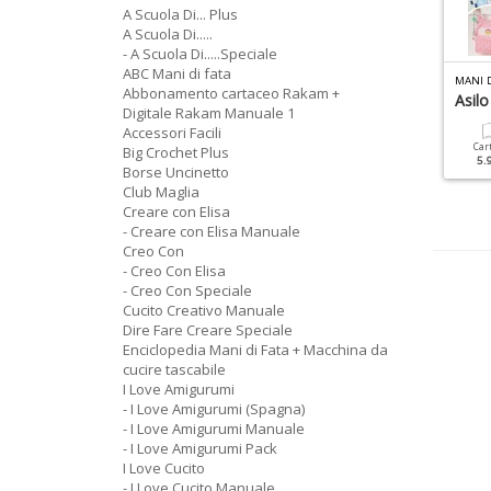
A Scuola Di... Plus
A Scuola Di.....
- A Scuola Di.....Speciale
ABC Mani di fata
 LOVE CUCITO SPECIALE N.5
PIU MAGLIA BIMBI MANUALE N.3
MANI 
Abbonamento cartaceo Rakam +
hopper
Moda Bimbi 4_12 Anni
Asil
Digitale Rakam Manuale 1
Accessori Facili
Cartacea
Digitale
Cartacea
Digitale
Car
Big Crochet Plus
4.90 €
2.50 €
9.90 €
4.90 €
5.
Borse Uncinetto
Club Maglia
Creare con Elisa
- Creare con Elisa Manuale
Creo Con
- Creo Con Elisa
- Creo Con Speciale
Cucito Creativo Manuale
Dire Fare Creare Speciale
Enciclopedia Mani di Fata + Macchina da
cucire tascabile
I Love Amigurumi
- I Love Amigurumi (Spagna)
- I Love Amigurumi Manuale
- I Love Amigurumi Pack
I Love Cucito
- I Love Cucito Manuale