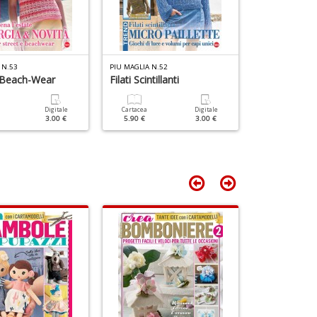
 N.53
PIU MAGLIA N.52
PIU MAGLIA N.5
 Beach-Wear
Filati Scintillanti
Cartacea
5.90 €
Digitale
Cartacea
Digitale
3.00 €
5.90 €
3.00 €