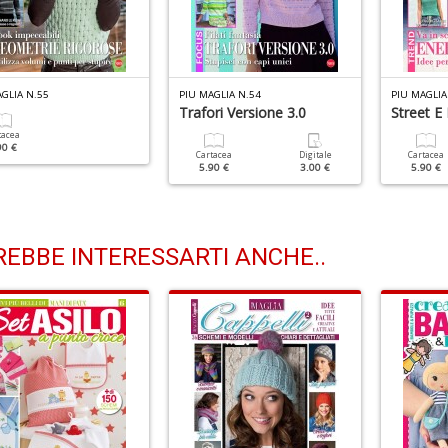
GLIA N.55
PIU MAGLIA N.54
PIU MAGLIA
Trafori Versione 3.0
Street E
tacea
90 €
Cartacea
Digitale
Cartacea
5.90 €
3.00 €
5.90 €
EBBE INTERESSARTI ANCHE..