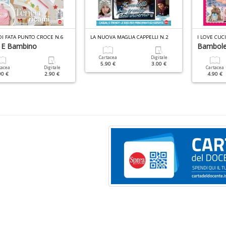
DI FATA PUNTO CROCE N.6
LA NUOVA MAGLIA CAPPELLI N.2
I LOVE CUC
o E Bambino
Bambole
Cartacea
Digitale
5.90 €
3.00 €
tacea
Digitale
Cartacea
90 €
2.90 €
4.90 €