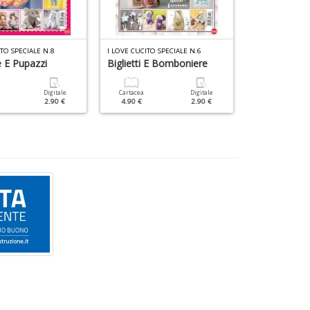
ITO SPECIALE N.8
I LOVE CUCITO SPECIALE N.6
RAKAM SPECIALE
 E Pupazzi
Biglietti E Bomboniere
Fiori
Digitale
Cartacea
Digitale
Cartacea
2.90 €
4.90 €
2.90 €
9.90 €