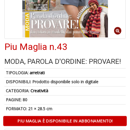
C
J
Piu Maglia n.43
4
n
MODA, PAROLA D'ORDINE: PROVARE!
in
di
TIPOLOGIA:
arretrati
DISPONIBILI:
Prodotto disponibile solo in digitale
CATEGORIA:
Creatività
PAGINE: 80
FORMATO: 21 × 28.5 cm
S
fi
PIU MAGLIA È DISPONIBILE IN ABBONAMENTO!
M
al