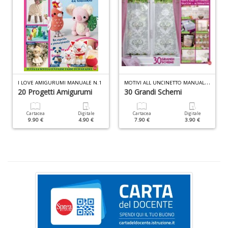
D
O
a
d
M
OTIVI ALL UNCINETTO MANUALE N.15
I LOVE AMIGURUMI MANUALE N.1
B
20 Progetti Amigurumi
30 Grandi Schemi
S
Tu
Cartacea
Digitale
Cartacea
Digitale
p
9.90 €
4.90 €
7.90 €
3.90 €
C
S
T
n
+
D