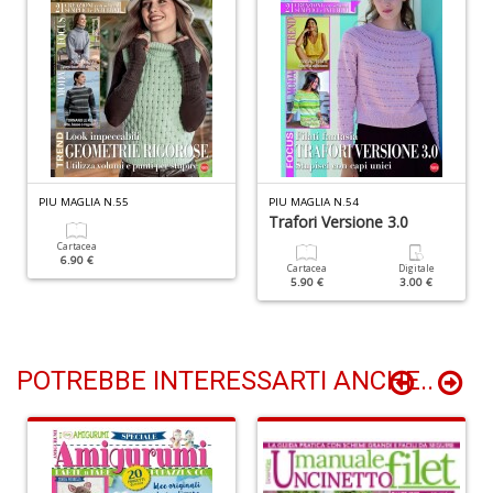
A
T
U
S
n
+
D
PIU MAGLIA N.55
PIU MAGLIA N.54
Trafori Versione 3.0
Cartacea
6.90 €
Cartacea
Digitale
5.90 €
3.00 €
E
c
Tu
p
POTREBBE INTERESSARTI ANCHE..
C
S
T
n
+