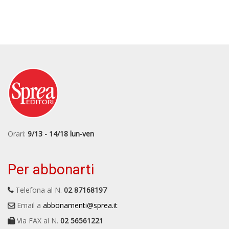
Orari:
9/13 - 14/18 lun-ven
Per abbonarti
Telefona al N.
02 87168197
Email a
abbonamenti@sprea.it
Via FAX al N.
02 56561221