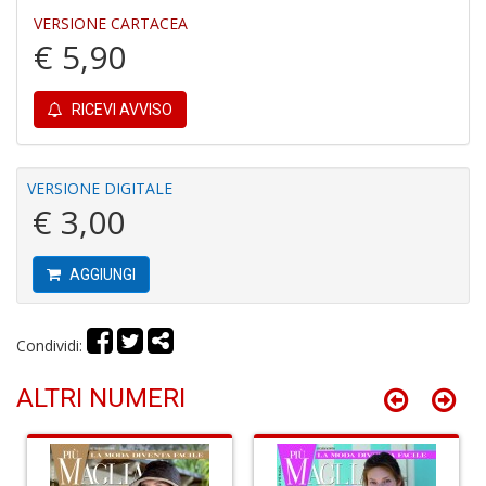
u
VERSIONE CARTACEA
M
€ 5,90
n
+
D
RICEVI AVVISO
R
VERSIONE DIGITALE
M
€ 3,00
di
F
tu
AGGIUNGI
i
p
n
Condividi:
+
D
ALTRI NUMERI