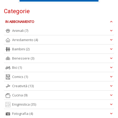
A
e
Categorie
Y
V
IN ABBONAMENTO
lo
Y
Animali
(7)
n
+
Arredamento
(4)
D
Bambini
(2)
Benessere
(3)
Bici
(1)
Comics
(1)
Creatività
(13)
A
L
Cucina
(9)
O
C
Enigmistica
(35)
n
Fotografia
(4)