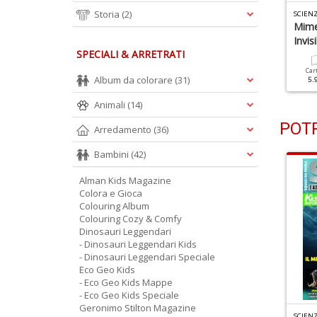
Storia
(2)
CIENZE KIDS N.6
SCIENZE KIDS N.5
SCIENZ
utomi E Androidi Ci
Il Teletrasporto È Quasi
Mime
ambieranno La Vita
Possibile
Invisi
SPECIALI & ARRETRATI
Cartacea
Digitale
Cartacea
Digitale
Car
Album da colorare
(31)
4.90 €
2.90 €
4.90 €
2.90 €
5.
Animali
(14)
POTR
Arredamento
(36)
Bambini
(42)
Alman Kids Magazine
Colora e Gioca
Colouring Album
Colouring Cozy & Comfy
Dinosauri Leggendari
- Dinosauri Leggendari Kids
- Dinosauri Leggendari Speciale
Eco Geo Kids
- Eco Geo Kids Mappe
- Eco Geo Kids Speciale
Geronimo Stilton Magazine
ROLOGIO BIMBA N.2
SCIENZE KIDS SPECIALE N.1
SCIEN