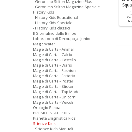
- Geronimo Stilton Magazine Plus
rologio Hello Kitty
La Matematica È Facile
Squa
- Geronimo Stilton Magazine Speciale
History Kids
- History Kids Educational
Cartacea
Cartacea
Digitale
Car
14.90 €
6.90 €
3.50 €
6.
- History Kids Speciale
- History Kids classici
Il Giornalino delle Bimbe
Laboratorio di Decoupage Junior
Magic Water
Magie di Carta - Animali
Magie di Carta - Calcio
Magie di Carta - Castello
Magie di Carta - Diario
Magie di Carta - Fashion
Magie di Carta - Fattoria
Magie di Carta - Poster
Magie di Carta - Sticker
Magie di Carta - Top Model
Magie di Carta - Unicorni
Magie di Carta - Veicoli
Orologio Bimba
PROMO ESTATE KIDS
Pianeta Enigmistica kids
Scienze Kids
- Scienze Kids Manuali