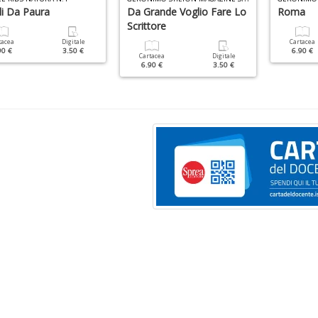
li Da Paura
Da Grande Voglio Fare Lo
Roma
Scrittore
tacea
Digitale
Cartacea
90 €
3.50 €
6.90 €
Cartacea
Digitale
6.90 €
3.50 €