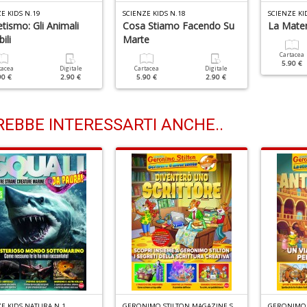
E KIDS N.19
SCIENZE KIDS N.18
SCIENZE KI
tismo: Gli Animali
Cosa Stiamo Facendo Su
La Matem
bili
Marte
Cartacea
5.90 €
tacea
Digitale
Cartacea
Digitale
90 €
2.90 €
5.90 €
2.90 €
EBBE INTERESSARTI ANCHE..
G
ERONIMO STILTON MAGAZINE SPECIALE N.3
ZE KIDS NATURA N.1