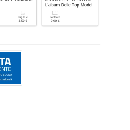
L'album Delle Top Model
Voglio Dive
Scienziato
Digitale
Cartacea
3.50 €
9.90 €
Cartacea
6.90 €