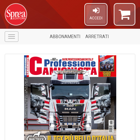
ACCEDI
ABBONAMENTI
ARRETRATI
Menù
U
a
c
C
S