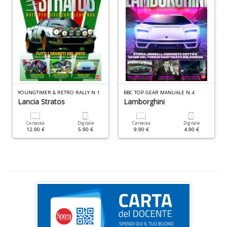
S
S
n
+
D
YOUNGTIMER & RETRO RALLY N.1
BBC TOP GEAR MANUALE N.4
Lancia Stratos
Lamborghini
F
C
Cartacea
Digitale
Cartacea
Digitale
12.90 €
5.90 €
9.90 €
4.90 €
B
d
e
n
+
D