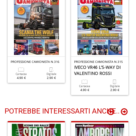
(d
n
+
D
Gl
u
PROFESSIONE CAMIONISTA N.316
PROFESSIONE CAMIONISTA N.315
d
IVECO VR46 L’S-WAY DI
D
VALENTINO ROSSI
Cartacea
Digitale
H
4.90 €
2.90 €
S
n
Cartacea
Digitale
4.90 €
2.90 €
+
D
POTREBBE INTERESSARTI ANCHE..