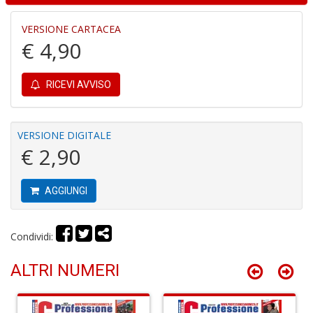
VERSIONE CARTACEA
€ 4,90
I
RICEVI AVVISO
B
V
n
VERSIONE DIGITALE
+
€ 2,90
D
AGGIUNGI
R
Condividi:
P
2
G
ALTRI NUMERI
V
R
P