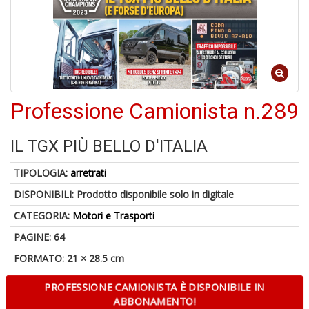
6
n
in
di
Professione Camionista n.289
IL TGX PIÙ BELLO D'ITALIA
TIPOLOGIA:
arretrati
DISPONIBILI:
Prodotto disponibile solo in digitale
A
CATEGORIA:
Motori e Trasporti
a
a
PAGINE: 64
O
FORMATO: 21 × 28.5 cm
d
V
PROFESSIONE CAMIONISTA È DISPONIBILE IN
ABBONAMENTO!