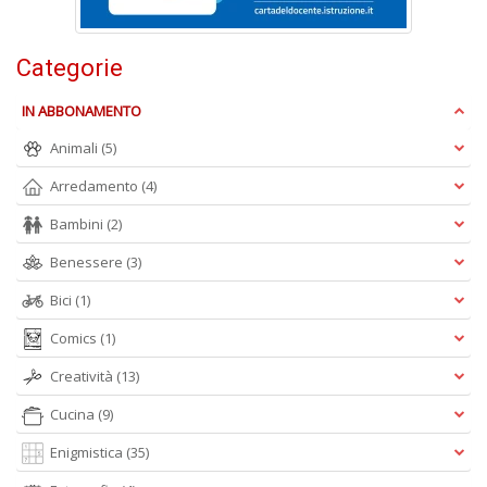
Is
di
po
Categorie
K
n
IN ABBONAMENTO
+
D
Animali
(5)
Arredamento
(4)
Bambini
(2)
Benessere
(3)
Bici
(1)
A
Comics
(1)
L
O
Creatività
(13)
C
n
Cucina
(9)
Enigmistica
(35)