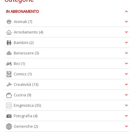
S
IN ABBONAMENTO
R
P
Animali
(7)
C
Arredamento
(4)
n
+
Bambini
(2)
D
Benessere
(3)
Bici
(1)
Comics
(1)
Creatività
(13)
A
Cucina
(9)
L
Enigmistica
(35)
O
C
Fotografia
(4)
n
Generiche
(2)