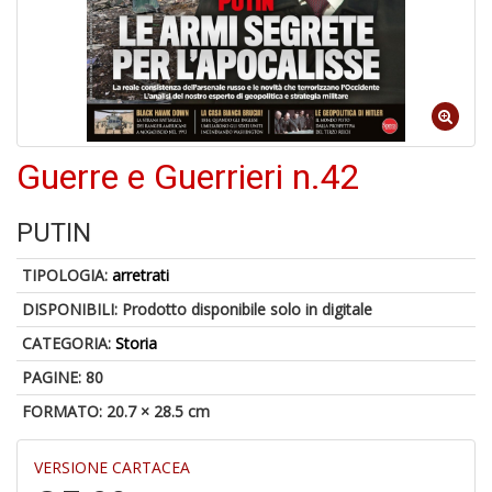
-
C
1
f
Guerre e Guerrieri n.42
PUTIN
TIPOLOGIA:
arretrati
DISPONIBILI:
Prodotto disponibile solo in digitale
A
CATEGORIA:
Storia
a
a
PAGINE: 80
G
S
FORMATO: 20.7 × 28.5 cm
VERSIONE CARTACEA