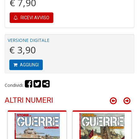
€ 7,90
RICEVI AVVISO
R
c
il
VERSIONE DIGITALE
B
€ 3,90
C
C
S
AGGIUNGI
n
+
D
Condividi:
ALTRI NUMERI
B
cl
L
S
n