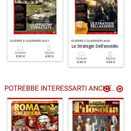
+
D
B
GUERRE E GUERRIERI N.61
GUERRE E GUERRIERI N.60
Le Strategie Dell'assedio
S
C
Cartacea
Digitale
8.90 €
4.90 €
R
Cartacea
Digitale
8.90 €
4.90 €
M
n
+
D
POTREBBE INTERESSARTI ANCHE..
R