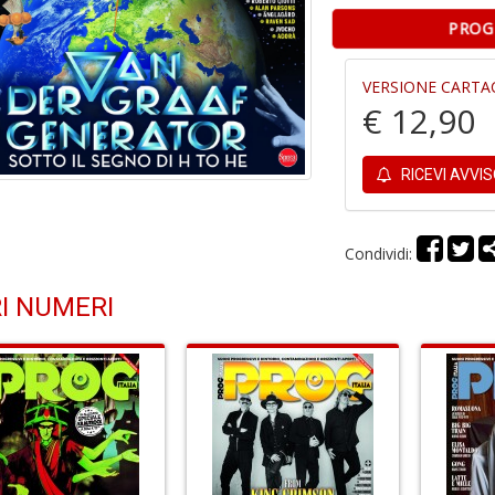
PROG
VERSIONE CARTA
€ 12,90
RICEVI AVVI
Condividi:
I NUMERI