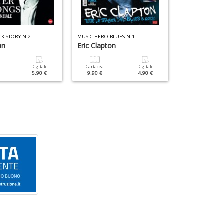
CK STORY N.2
MUSIC HERO BLUES N.1
LOCURA MAGAZI
an
Eric Clapton
Lazza
Digitale
Cartacea
Digitale
Cartacea
5.90 €
9.90 €
4.90 €
12.90 €