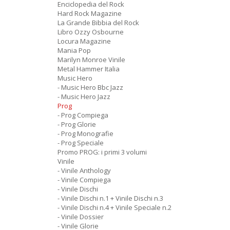
Enciclopedia del Rock
Hard Rock Magazine
La Grande Bibbia del Rock
Libro Ozzy Osbourne
Locura Magazine
Mania Pop
Marilyn Monroe Vinile
Metal Hammer Italia
Music Hero
- Music Hero Bbc Jazz
- Music Hero Jazz
Prog
- Prog Compiega
- Prog Glorie
- Prog Monografie
- Prog Speciale
Promo PROG: i primi 3 volumi
Vinile
- Vinile Anthology
- Vinile Compiega
- Vinile Dischi
- Vinile Dischi n.1 + Vinile Dischi n.3
- Vinile Dischi n.4 + Vinile Speciale n.2
- Vinile Dossier
- Vinile Glorie