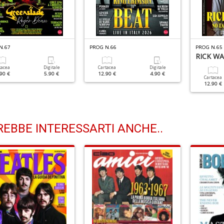
N.67
PROG N.66
PROG N.65
RICK W
tacea
Digitale
Cartacea
Digitale
90 €
5.90 €
12.90 €
4.90 €
Cartacea
12.90 €
EBBE INTERESSARTI ANCHE..