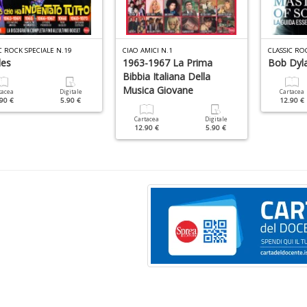
C ROCK SPECIALE N.19
CIAO AMICI N.1
CLASSIC RO
les
1963-1967 La Prima
Bob Dyl
Bibbia Italiana Della
Musica Giovane
tacea
Digitale
Cartacea
90 €
5.90 €
12.90 €
Cartacea
Digitale
12.90 €
5.90 €