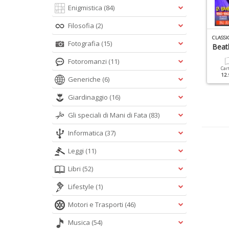
Enigmistica
(84)
Filosofia
(2)
LASSIC ROCK SPECIALE N.2
VINILE DISCHI N.1
CLASSI
Fotografia
(15)
usica Prog
Elvis: Christmas Album
Beat
Fotoromanzi
(11)
Cartacea
Digitale
Cartacea
Car
9.90 €
4.90 €
20.00 €
12.
Generiche
(6)
Giardinaggio
(16)
Gli speciali di Mani di Fata
(83)
Informatica
(37)
Leggi
(11)
Libri
(52)
Lifestyle
(1)
Motori e Trasporti
(46)
Musica
(54)