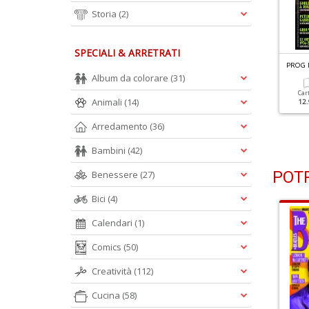
Storia
(2)
SPECIALI & ARRETRATI
ROG N.54
PROG N.53
PROG 
arillion
I Capolavori Italiani Di 50
Album da colorare
(31)
Anni Fa
Car
Animali
(14)
12.
Cartacea
Digitale
12.90 €
4.90 €
Cartacea
Digitale
Arredamento
(36)
12.90 €
4.90 €
Bambini
(42)
POTR
Benessere
(27)
Bici
(4)
Calendari
(1)
Comics
(50)
Creatività
(112)
Cucina
(58)