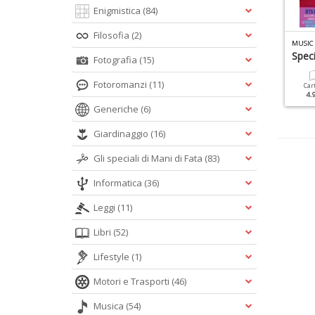
Enigmistica
(84)
Filosofia
(2)
LASSIC ROCK ALBUM N.3
LIBRO OZZY OSBOURNE N.1
MUSIC
C/DC
Spec
Fotografia
(15)
Cartacea
12.90 €
Fotoromanzi
(11)
Cartacea
Digitale
Car
12.90 €
5.90 €
4.
Generiche
(6)
Giardinaggio
(16)
Gli speciali di Mani di Fata
(83)
Informatica
(36)
Leggi
(11)
Libri
(52)
Lifestyle
(1)
Motori e Trasporti
(46)
Musica
(54)