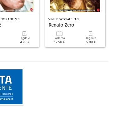
NOGRAFIE N.1
VINILE SPECIALE N.3
VINILE LIBRI N.2
è
Renato Zero
Animals
Digitale
Cartacea
Digitale
Cartacea
4.90 €
12.90 €
5.90 €
12.90 €