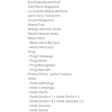
Enciclopedia del Rock
Hard Rock Magazine
La Grande Bibbia del Rock
Libro Ozzy Osbourne
Locura Magazine
Mania Pop
Marilyn Monroe Vinile
Metal Hammer Italia
Music Hero
- Music Hero Bbc Jazz
- Music Hero Jazz
Prog
- Prog Compiega
- Prog Glorie
- Prog Monografie
- Prog Speciale
Promo PROG: i primi 3 volumi
Vinile
- Vinile Anthology
- Vinile Compiega
- Vinile Dischi
- Vinile Dischi n.1 + Vinile Dischi n.3
- Vinile Dischi n.4 + Vinile Speciale n.2
- Vinile Dossier
- Vinile Glorie