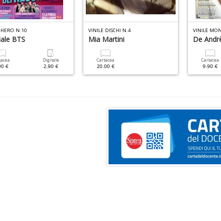
 HERO N.10
VINILE DISCHI N.4
VINILE MO
iale BTS
Mia Martini
De Andr
tacea
Digitale
Cartacea
Cartacea
90 €
2.90 €
20.00 €
9.90 €