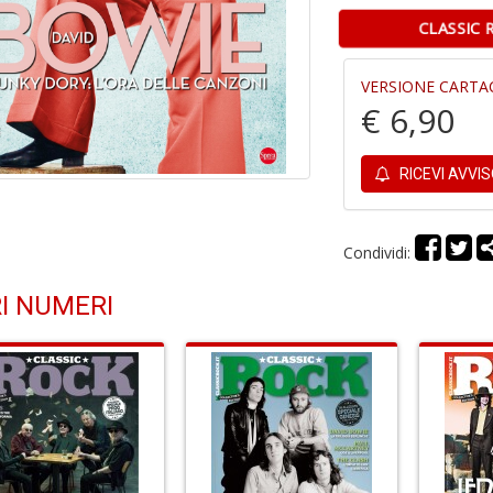
CLASSIC 
VERSIONE CARTA
€ 6,90
RICEVI AVVI
Condividi:
I NUMERI