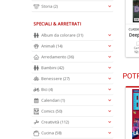
Storia
(2)
SPECIALI & ARRETRATI
LASSIC ROCK N.142
CLASSIC ROCK N.141
CLASSI
ueen
Frank Zappa
Deep
Album da colorare
(31)
Animali
(14)
Cartacea
Digitale
Cartacea
Digitale
Car
9.90 €
4.90 €
7.90 €
3.50 €
12.
Arredamento
(36)
Bambini
(42)
POTR
Benessere
(27)
Bici
(4)
Calendari
(1)
Comics
(50)
Creatività
(112)
Cucina
(58)