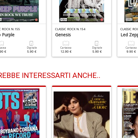
C ROCK N.155
CLASSIC ROCK N.154
CLASSIC RO
 Purple
Genesis
Led Zepp
tacea
Digitale
Cartacea
Digitale
Cartacea
90 €
5.90 €
12.90 €
5.90 €
9.90 €
EBBE INTERESSARTI ANCHE..