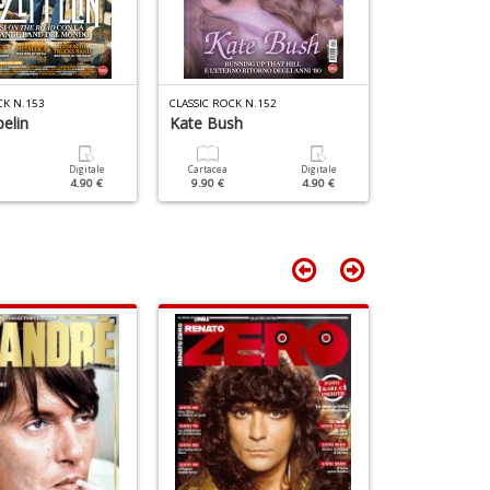
CK N.153
CLASSIC ROCK N.152
CLASSIC ROCK N
elin
Kate Bush
David Bowi
Digitale
Cartacea
Digitale
Cartacea
4.90 €
9.90 €
4.90 €
9.90 €