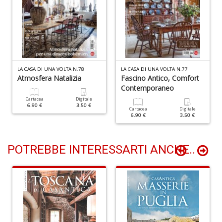
+
D
C
LA CASA DI UNA VOLTA N.78
LA CASA DI UNA VOLTA N.77
Atmosfera Natalizia
Fascino Antico, Comfort
G
Contemporaneo
R
n
Cartacea
Digitale
6.90 €
3.50 €
+
Cartacea
Digitale
6.90 €
3.50 €
D
POTREBBE INTERESSARTI ANCHE..
M
f
i