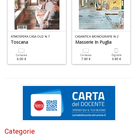
di
A
di
C
n
+
ATMOSFERA CASA OLD N.7
CASANTICA MONOGRAFIE N.2
D
Toscana
Masserie In Puglia
Cartacea
Cartacea
Digitale
6.00 €
7.90 €
3.90 €
W
1
p
Il
M
C
I
n
+
D
Categorie