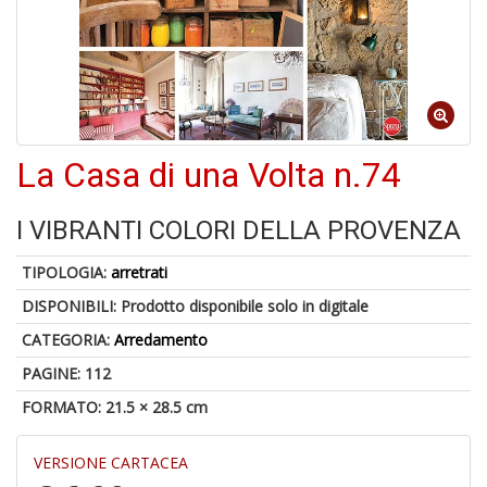
a
a
G
S
La Casa di una Volta n.74
I VIBRANTI COLORI DELLA PROVENZA
U
a
TIPOLOGIA:
arretrati
c
Y
DISPONIBILI:
Prodotto disponibile solo in digitale
&
CATEGORIA:
Arredamento
re
PAGINE: 112
FORMATO: 21.5 × 28.5 cm
VERSIONE CARTACEA