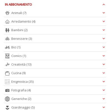
IN ABBONAMENTO
Animali
(7)
C
Arredamento
(4)
E
C
Bambini
(2)
C
n
Benessere
(3)
+
D
Bici
(1)
Comics
(1)
Creatività
(13)
Cucina
(9)
Enigmistica
(35)
A
Fotografia
(4)
L
O
Generiche
(2)
C
n
Giardinaggio
(5)