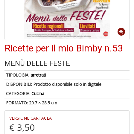
6
f
+
di
in
Ricette per il mio Bimby n.53
r
MENÙ DELLE FESTE
TIPOLOGIA:
arretrati
DISPONIBILI:
Prodotto disponibile solo in digitale
CATEGORIA:
Cucina
A
FORMATO: 20.7 × 28.5 cm
a
a
VERSIONE CARTACEA
O
d
€ 3,50
V