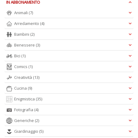
IN ABBONAMENTO
Pr
Animali
(7)
Fi
n
Arredamento
(4)
+
Bambini
(2)
D
Benessere
(3)
Bici
(1)
Comics
(1)
Creatività
(13)
A
Cucina
(9)
L
O
Enigmistica
(35)
C
Fotografia
(4)
n
Generiche
(2)
Giardinaggio
(5)