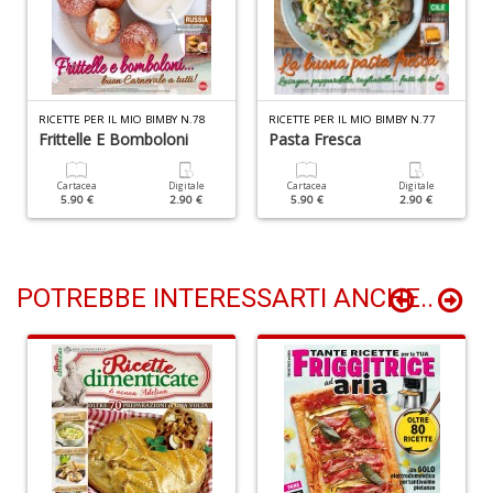
M
M
n
+
D
RICETTE PER IL MIO BIMBY N.78
RICETTE PER IL MIO BIMBY N.77
Frittelle E Bomboloni
Pasta Fresca
Cartacea
Digitale
Cartacea
Digitale
5.90 €
2.90 €
5.90 €
2.90 €
M
M
M
di
POTREBBE INTERESSARTI ANCHE..
F
S
n
+
D