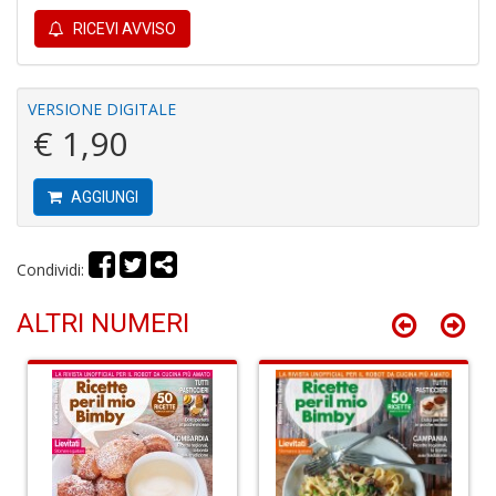
RICEVI AVVISO
VERSIONE DIGITALE
€ 1,90
C
B
AGGIUNGI
H
T
n
+
Condividi:
D
ALTRI NUMERI
G
fa
a
C
W