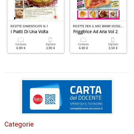
Q
M
R
ICETTE PER IL MIO BIMBY DOSSIER N.2
RICETTE DIMENTICATE N.1
n
I Piatti Di Una Volta
Friggitrice Ad Aria Vol 2
+
D
Cartacea
Digitale
Cartacea
Digitale
6.90 €
2.90 €
6.90 €
3.50 €
In
V
in
C
n
+
D
Categorie