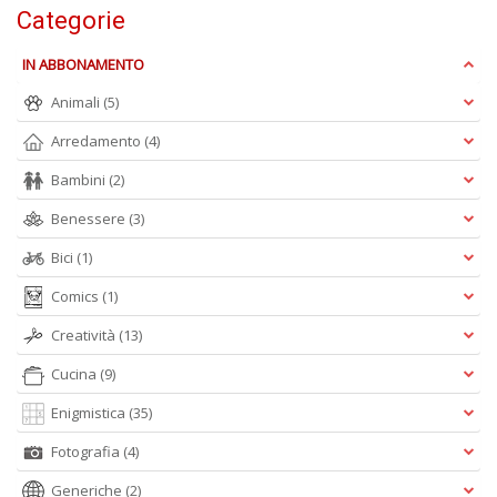
n
Categorie
+
D
IN ABBONAMENTO
Animali
(5)
Arredamento
(4)
Bambini
(2)
Benessere
(3)
A
Bici
(1)
L
O
Comics
(1)
C
n
Creatività
(13)
Cucina
(9)
Enigmistica
(35)
Fotografia
(4)
Generiche
(2)