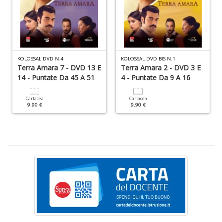
A
f
B
T
G
n
+
KOLOSSAL DVD N.4
KOLOSSAL DVD BIS N.1
D
Terra Amara 7 - DVD 13 E
Terra Amara 2 - DVD 3 E
14 - Puntate Da 45 A 51
4 - Puntate Da 9 A 16
Cartacea
Cartacea
9.90 €
9.90 €
D
Q
n
+
D
C
G