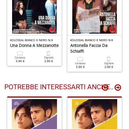
D
A
KOLOSSAL BIANCO E NERO N.9
KOLOSSAL BIANCO E NERO N.8
d
Una Donna A Mezzanotte
Antonella Faccia Da
p
Schiaffi
P
Cartacea
Digitale
D
5.90 €
2.90 €
Cartacea
Digitale
M
5.90 €
2.90 €
n
+
D
POTREBBE INTERESSARTI ANCHE..