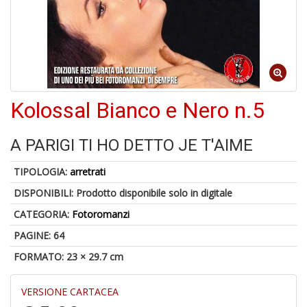
A
di
a
a
R
Kolossal Bianco e Nero n.5
A PARIGI TI HO DETTO JE T'AIME
TIPOLOGIA:
arretrati
5
n
DISPONIBILI:
Prodotto disponibile solo in digitale
in
CATEGORIA:
Fotoromanzi
di
PAGINE: 64
FORMATO: 23 × 29.7 cm
VERSIONE CARTACEA