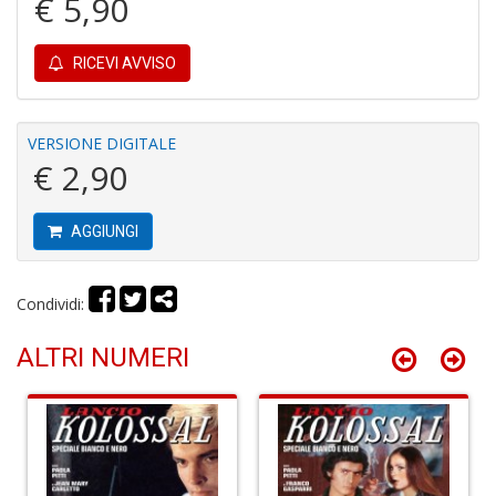
€ 5,90
P
pi
RICEVI AVVISO
r
R
T
S
VERSIONE DIGITALE
P
€ 2,90
Pi
n
+
AGGIUNGI
D
Condividi:
ALTRI NUMERI
D
G
St
M
S
n
+