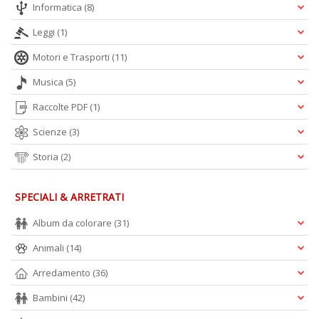
Informatica
(8)
Leggi
(1)
Motori e Trasporti
(11)
A
Musica
(5)
L
O
Raccolte PDF
(1)
C
n
Scienze
(3)
Storia
(2)
SPECIALI & ARRETRATI
Album da colorare
(31)
Animali
(14)
Arredamento
(36)
Bambini
(42)