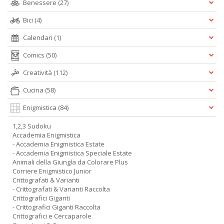
Benessere
(27)
Bici
(4)
Calendari
(1)
Comics
(50)
Creatività
(112)
Cucina
(58)
Enigmistica
(84)
1,2,3 Sudoku
Accademia Enigmistica
- Accademia Enigmistica Estate
- Accademia Enigmistica Speciale Estate
Animali della Giungla da Colorare Plus
Corriere Enigmistico Junior
Crittografati & Varianti
- Crittografati & Varianti Raccolta
Crittografici Giganti
- Crittografici Giganti Raccolta
Crittografici e Cercaparole