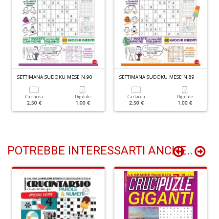
D
L
M
SETTIMANA SUDOKU MESE N.90
SETTIMANA SUDOKU MESE N.89
B
B
n
Cartacea
Digitale
Cartacea
Digitale
2.50 €
1.00 €
2.50 €
1.00 €
+
D
POTREBBE INTERESSARTI ANCHE..
V
i
m
d
1
al