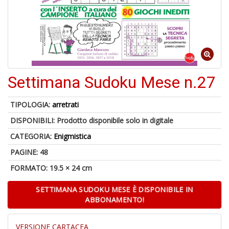
c
d
f
Settimana Sudoku Mese n.27
TIPOLOGIA:
arretrati
6
DISPONIBILI:
Prodotto disponibile solo in digitale
f
+
CATEGORIA:
Enigmistica
di
in
PAGINE: 48
r
FORMATO: 19.5 × 24 cm
SETTIMANA SUDOKU MESE È DISPONIBILE IN
ABBONAMENTO!
VERSIONE CARTACEA