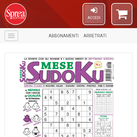
ACCEDI
ABBONAMENTI
ARRETRATI
Menù
6
f
+
6
p
di