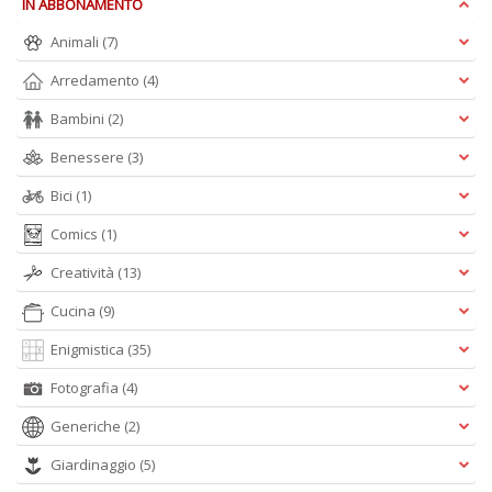
IN ABBONAMENTO
F
Animali
(7)
M
Vi
Arredamento
(4)
n
+
Bambini
(2)
D
Benessere
(3)
Bici
(1)
Comics
(1)
L
Creatività
(13)
cr
d
Cucina
(9)
b
L
Enigmistica
(35)
Il
n
Fotografia
(4)
+
D
Generiche
(2)
Giardinaggio
(5)