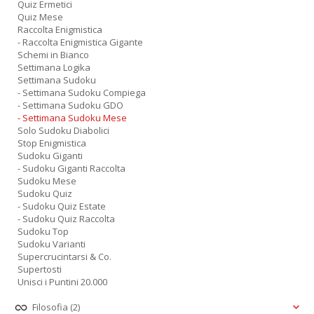
Quiz Ermetici
Quiz Mese
Raccolta Enigmistica
- Raccolta Enigmistica Gigante
Schemi in Bianco
Settimana Logika
Settimana Sudoku
- Settimana Sudoku Compiega
- Settimana Sudoku GDO
- Settimana Sudoku Mese
Solo Sudoku Diabolici
Stop Enigmistica
Sudoku Giganti
- Sudoku Giganti Raccolta
Sudoku Mese
Sudoku Quiz
- Sudoku Quiz Estate
- Sudoku Quiz Raccolta
Sudoku Top
Sudoku Varianti
Supercrucintarsi & Co.
Supertosti
Unisci i Puntini 20.000
Filosofia
(2)