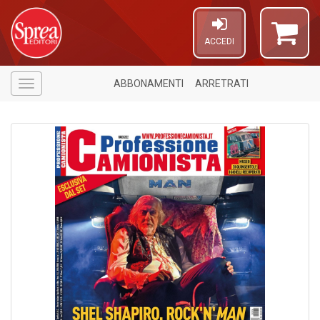
ACCEDI
ABBONAMENTI
ARRETRATI
Menù
5
n
in
di