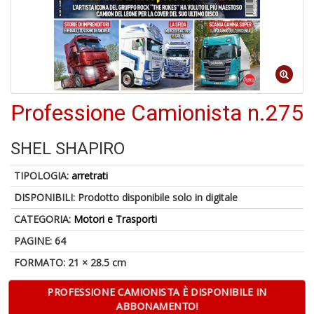
4
n
in
di
Professione Camionista n.275
SHEL SHAPIRO
A
a
TIPOLOGIA:
arretrati
a
A
DISPONIBILI:
Prodotto disponibile solo in digitale
CATEGORIA:
Motori e Trasporti
PAGINE: 64
FORMATO: 21 × 28.5 cm
PROFESSIONE CAMIONISTA È DISPONIBILE IN
Hi
ABBONAMENTO!