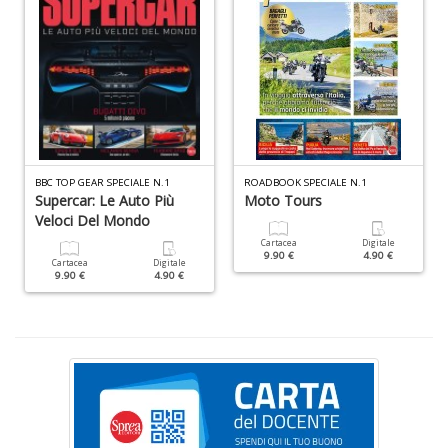
la
S
n
+
D
BBC TOP GEAR SPECIALE N.1
ROADBOOK SPECIALE N.1
Cr
Supercar: Le Auto Più
Moto Tours
&
Veloci Del Mondo
V
Cartacea
Digitale
n
9.90 €
4.90 €
Cartacea
Digitale
+
9.90 €
4.90 €
D
E
S
S