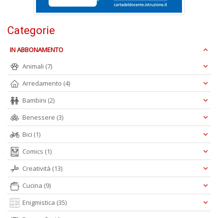
n
+
D
Categorie
IN ABBONAMENTO
Animali
(7)
Arredamento
(4)
Bambini
(2)
A
L
Benessere
(3)
O
C
Bici
(1)
n
Comics
(1)
Creatività
(13)
Cucina
(9)
Enigmistica
(35)