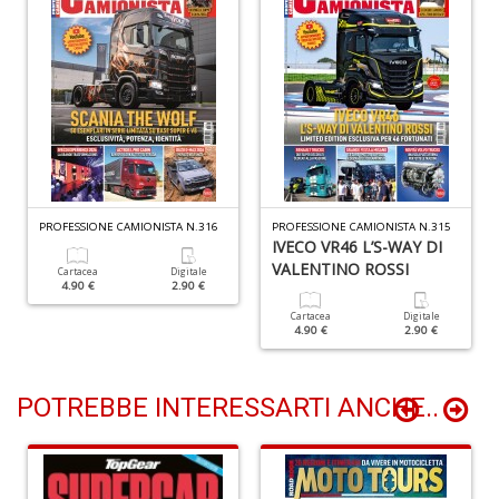
M
C
M
n
+
D
PROFESSIONE CAMIONISTA N.316
PROFESSIONE CAMIONISTA N.315
IVECO VR46 L’S-WAY DI
VALENTINO ROSSI
Cartacea
Digitale
4.90 €
2.90 €
U
Cartacea
Digitale
e
4.90 €
2.90 €
D
c
h
POTREBBE INTERESSARTI ANCHE..
c
il
m
C