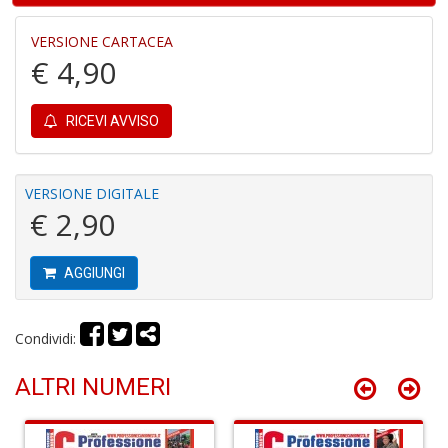
e
M
VERSIONE CARTACEA
H
€ 4,90
S
n
+
D
RICEVI AVVISO
VERSIONE DIGITALE
€ 2,90
P
9
in
AGGIUNGI
E
P
n
Condividi:
+
D
ALTRI NUMERI