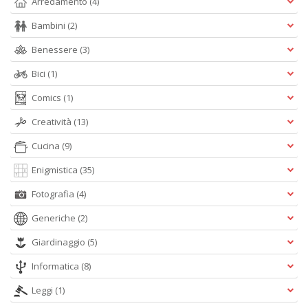
Arredamento
(4)
Bambini
(2)
M
Benessere
(3)
Ai
P
Bici
(1)
1
e
Comics
(1)
M
M
Creatività
(13)
M
M
Cucina
(9)
n
+
Enigmistica
(35)
D
Fotografia
(4)
Generiche
(2)
Giardinaggio
(5)
Informatica
(8)
Leggi
(1)
A