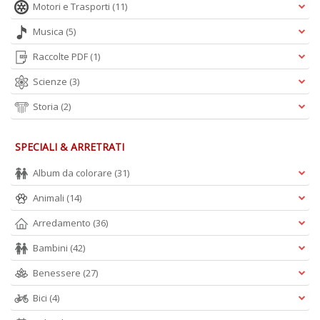
L
Motori e Trasporti
(11)
O
C
Musica
(5)
n
Raccolte PDF
(1)
Scienze
(3)
Storia
(2)
SPECIALI & ARRETRATI
Album da colorare
(31)
Animali
(14)
Arredamento
(36)
Bambini
(42)
Benessere
(27)
Bici
(4)