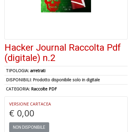
6
n
in
di
Hacker Journal Raccolta Pdf
(digitale) n.2
TIPOLOGIA:
arretrati
A
p
DISPONIBILI:
Prodotto disponibile solo in digitale
u
a
CATEGORIA:
Raccolte PDF
a
C
VERSIONE CARTACEA
G
€ 0,00
NON DISPONIBILE