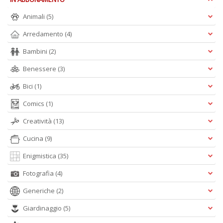
S
Animali
(5)
G
n
Arredamento
(4)
+
D
Bambini
(2)
Benessere
(3)
Bici
(1)
Comics
(1)
I
C
Creatività
(13)
Fa
n
Cucina
(9)
+
D
Enigmistica
(35)
Fotografia
(4)
Generiche
(2)
Giardinaggio
(5)