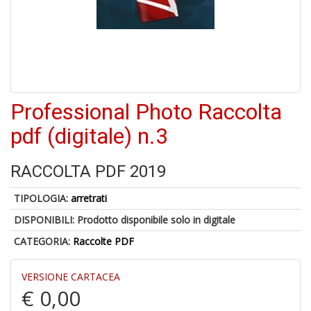
U
a
c
Fa
C
Professional Photo Raccolta
M
pdf (digitale) n.3
RACCOLTA PDF 2019
TIPOLOGIA:
arretrati
A
DISPONIBILI:
Prodotto disponibile solo in digitale
a
R
CATEGORIA:
Raccolte PDF
E
VERSIONE CARTACEA
€ 0,00