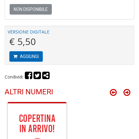
NON DISPONIBILE
P
F
VERSIONE DIGITALE
C
R
€ 5,50
S
n
+
AGGIUNGI
D
Condividi:
ALTRI NUMERI
P
e
m
d
G
Ci
R
S