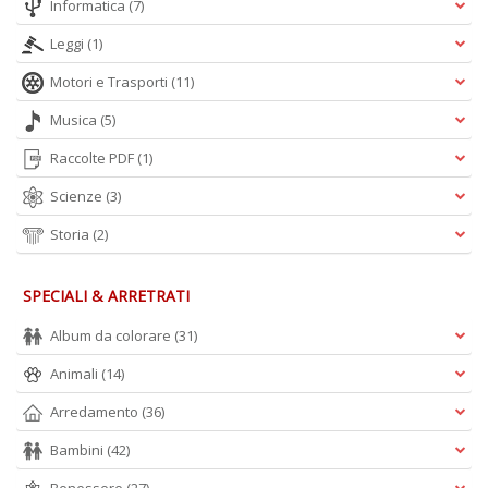
Informatica
(7)
A
Leggi
(1)
L
O
Motori e Trasporti
(11)
C
n
Musica
(5)
Raccolte PDF
(1)
Scienze
(3)
Storia
(2)
SPECIALI & ARRETRATI
Album da colorare
(31)
Animali
(14)
Arredamento
(36)
Bambini
(42)