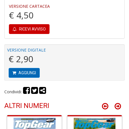
Il
VERSIONE CARTACEA
M
€ 4,50
C
I
RICEVI AVVISO
VERSIONE DIGITALE
€ 2,90
E
B
AGGIUNGI
di
C
la
S
Condividi:
n
+
ALTRI NUMERI
D