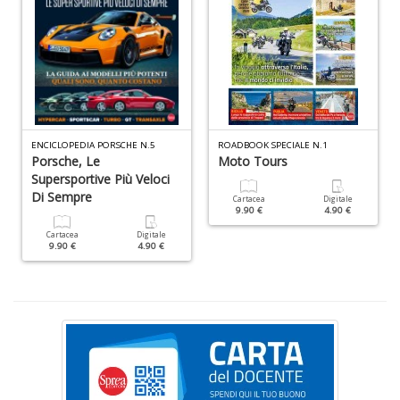
P
v
ENCICLOPEDIA PORSCHE N.5
ROADBOOK SPECIALE N.1
W
Porsche, Le
Moto Tours
V
Supersportive Più Veloci
n
Di Sempre
Cartacea
Digitale
+
9.90 €
4.90 €
D
Cartacea
Digitale
9.90 €
4.90 €
S
V
n
+
D