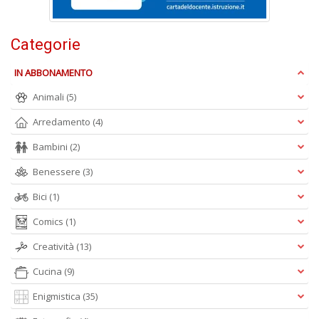
Categorie
IN ABBONAMENTO
C
n
Animali
(5)
+
D
Arredamento
(4)
Bambini
(2)
Benessere
(3)
Bici
(1)
Comics
(1)
A
Creatività
(13)
L
O
Cucina
(9)
C
n
Enigmistica
(35)