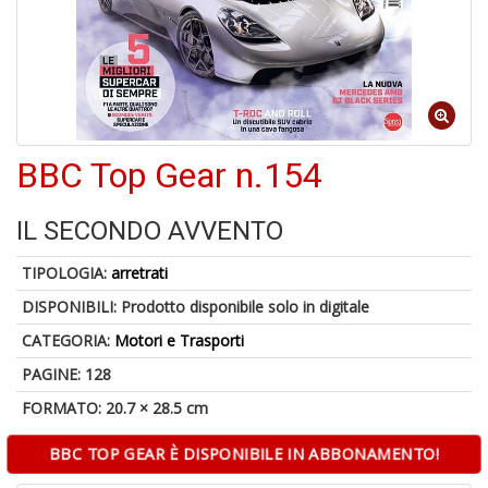
U
a
c
D
BBC Top Gear n.154
M
in
di
IL SECONDO AVVENTO
TIPOLOGIA:
arretrati
DISPONIBILI:
Prodotto disponibile solo in digitale
CATEGORIA:
Motori e Trasporti
PAGINE: 128
U
FORMATO: 20.7 × 28.5 cm
a
di
BBC TOP GEAR È DISPONIBILE IN ABBONAMENTO!
a
a