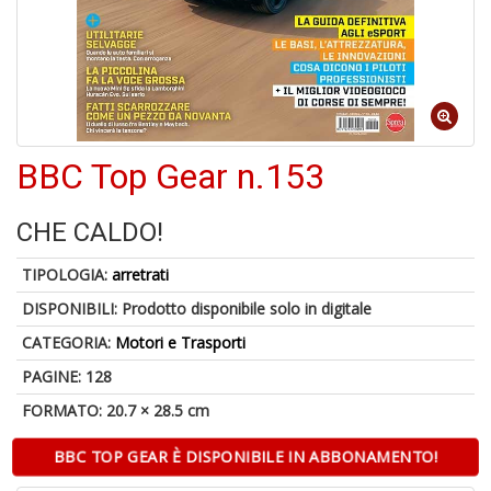
A
a
a
Cr
BBC Top Gear n.153
e
C
CHE CALDO!
TIPOLOGIA:
arretrati
DISPONIBILI:
Prodotto disponibile solo in digitale
5
CATEGORIA:
Motori e Trasporti
n
in
PAGINE: 128
di
FORMATO: 20.7 × 28.5 cm
BBC TOP GEAR È DISPONIBILE IN ABBONAMENTO!