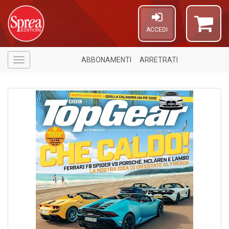
ACCEDI
ABBONAMENTI
ARRETRATI
Menù
5
n
in
di