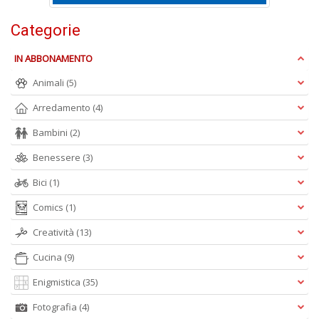
Categorie
E
S
IN ABBONAMENTO
S
n
Animali
(5)
+
D
Arredamento
(4)
Bambini
(2)
Benessere
(3)
Bici
(1)
Comics
(1)
A
L
Creatività
(13)
O
Cucina
(9)
C
n
Enigmistica
(35)
Fotografia
(4)