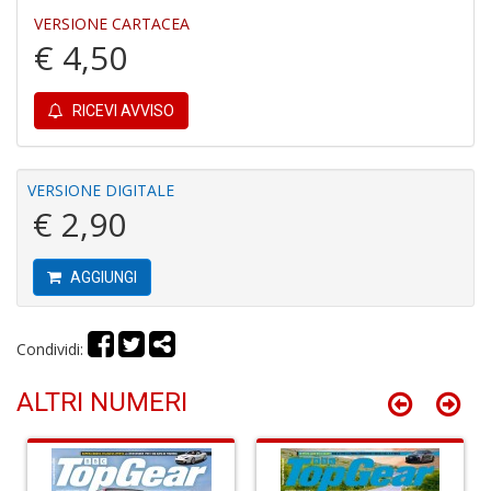
VERSIONE CARTACEA
€ 4,50
Y
RICEVI AVVISO
&
M
C
R
VERSIONE DIGITALE
P
€ 2,90
(d
n
+
AGGIUNGI
D
Condividi:
ALTRI NUMERI
M
T
R
S
n