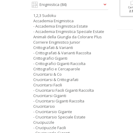
Enigmistica
(84)
Cartacea
Digitale
Cartacea
Digitale
Car
1.90 €
1.00 €
5.90 €
2.90 €
2.
1,2,3 Sudoku
Accademia Enigmistica
- Accademia Enigmistica Estate
- Accademia Enigmistica Speciale Estate
Animali della Giungla da Colorare Plus
Corriere Enigmistico Junior
Crittografati & Varianti
- Crittografati & Varianti Raccolta
Crittografici Giganti
- Crittografici Giganti Raccolta
Crittografici e Cercaparole
Crucintarsi & Co
Crucintarsi & Crittografati
Crucintarsi Facili
- Crucintarsi Facili Giganti Raccolta
Crucintarsi Giganti
- Crucintarsi Giganti Raccolta
Crucintarsio
- Crucintarsio Gigante
- Crucintarsio Speciale Estate
Crucipuzzle
- Crucipuzzle Facili