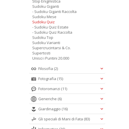
Stop Enigmistica
Sudoku Giganti
- Sudoku Giganti Raccolta
Sudoku Mese
Sudoku Quiz
- Sudoku Quiz Estate
- Sudoku Quiz Raccolta
Sudoku Top
Sudoku Varianti
Supercrucintarsi & Co.
Supertosti
Unisci i Puntini 20.000
Filosofia
(2)
Fotografia
(15)
Fotoromanzi
(11)
Generiche
(6)
Giardinaggio
(16)
Gli speciali di Mani di Fata
(83)