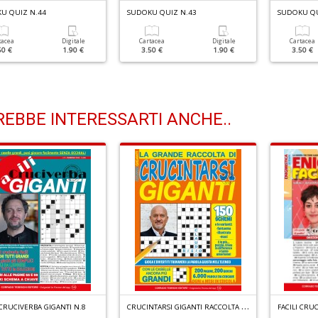
U QUIZ N.44
SUDOKU QUIZ N.43
SUDOKU QU
tacea
Digitale
Cartacea
Digitale
Cartacea
50 €
1.90 €
3.50 €
1.90 €
3.50 €
EBBE INTERESSARTI ANCHE..
C
RUCINTARSI GIGANTI RACCOLTA N.3
 CRUCIVERBA GIGANTI N.8
FACILI CRU