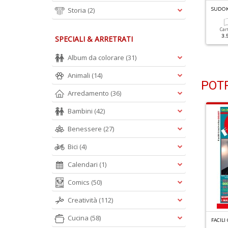
UDOKU QUIZ N.35
Storia
(2)
SUDOKU QUIZ N.34
SUDOK
Cartacea
Digitale
Cartacea
Digitale
Car
3.50 €
1.90 €
3.50 €
1.90 €
3.
SPECIALI & ARRETRATI
Album da colorare
(31)
Animali
(14)
POTR
Arredamento
(36)
Bambini
(42)
Benessere
(27)
Bici
(4)
Calendari
(1)
Comics
(50)
Creatività
(112)
Cucina
(58)
C
RUCINTARSI GIGANTI RACCOLTA N.4
ACILI CRUCIVERBA SPECIALE N.5
FACILI