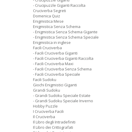
- Crucipuzzle Giganti
- Crucipuzzle Giganti Raccolta
Cruciverba Segreti
Domenica Quiz
Enigmistica Mese
Enigmistica Senza Schema
- Enigmistica Senza Schema Gigante
- Enigmistica Senza Schema Speciale
Enigmistica in inglese
Facili Cruciverba
- Facili Cruciverba Giganti
- Facili Cruciverba Giganti Raccolta
- Facili Cruciverba Maxi
- Facili Cruciverba Senza Schema
- Facili Cruciverba Speciale
Facili Sudoku
Giochi Enigmistici Giganti
Grandi Sudoku
- Grandi Sudoku Speciale Estate
- Grandi Sudoku Speciale Inverno
Hobby Puzzle
I Cruciverba Facili
Il Cruciverba
Il Libro degli Intradefiniti
Il Libro dei Crittografati