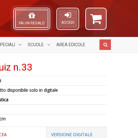
ACCEDI
FAI UN REGALO
PECIALI
SCUOLE
AREA
EDICOLE
iz n.33
i
M
A
S
to disponibile solo in digitale
c
L
2
A
M
O
M
stica
P
Di
C
C
T
C
n
n
A
M
+
 cm
n
D
+
D
CEA
VERSIONE DIGITALE