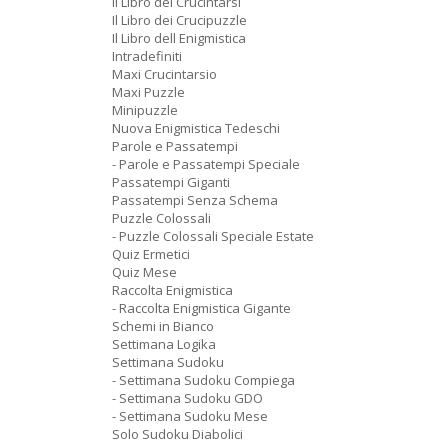
Il Libro dei Crucintarsi
Il Libro dei Crucipuzzle
Il Libro dell Enigmistica
Intradefiniti
Maxi Crucintarsio
Maxi Puzzle
Minipuzzle
Nuova Enigmistica Tedeschi
Parole e Passatempi
- Parole e Passatempi Speciale
Passatempi Giganti
Passatempi Senza Schema
Puzzle Colossali
- Puzzle Colossali Speciale Estate
Quiz Ermetici
Quiz Mese
Raccolta Enigmistica
- Raccolta Enigmistica Gigante
Schemi in Bianco
Settimana Logika
Settimana Sudoku
- Settimana Sudoku Compiega
- Settimana Sudoku GDO
- Settimana Sudoku Mese
Solo Sudoku Diabolici