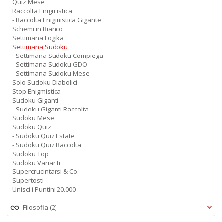
Quiz Mese
Raccolta Enigmistica
- Raccolta Enigmistica Gigante
Schemi in Bianco
Settimana Logika
Settimana Sudoku
- Settimana Sudoku Compiega
- Settimana Sudoku GDO
- Settimana Sudoku Mese
Solo Sudoku Diabolici
Stop Enigmistica
Sudoku Giganti
- Sudoku Giganti Raccolta
Sudoku Mese
Sudoku Quiz
- Sudoku Quiz Estate
- Sudoku Quiz Raccolta
Sudoku Top
Sudoku Varianti
Supercrucintarsi & Co.
Supertosti
Unisci i Puntini 20.000
Filosofia
(2)