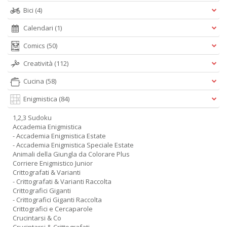
Bici
(4)
Calendari
(1)
Comics
(50)
Creatività
(112)
Cucina
(58)
Enigmistica
(84)
1,2,3 Sudoku
Accademia Enigmistica
- Accademia Enigmistica Estate
- Accademia Enigmistica Speciale Estate
Animali della Giungla da Colorare Plus
Corriere Enigmistico Junior
Crittografati & Varianti
- Crittografati & Varianti Raccolta
Crittografici Giganti
- Crittografici Giganti Raccolta
Crittografici e Cercaparole
Crucintarsi & Co