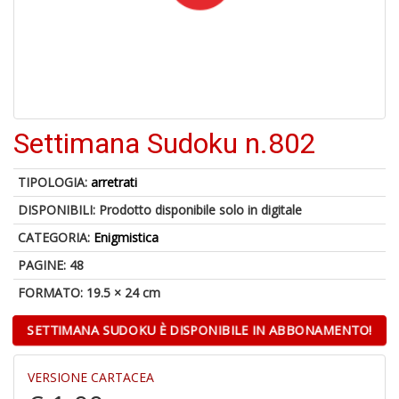
o
A
Settimana Sudoku n.802
a
R
TIPOLOGIA:
arretrati
DISPONIBILI:
Prodotto disponibile solo in digitale
CATEGORIA:
Enigmistica
PAGINE: 48
6
n
FORMATO: 19.5 × 24 cm
in
di
SETTIMANA SUDOKU È DISPONIBILE IN ABBONAMENTO!
VERSIONE CARTACEA