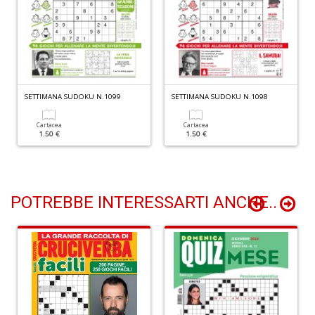
+
D
G
SETTIMANA SUDOKU N.1099
SETTIMANA SUDOKU N.1098
S
n
Cartacea
Cartacea
+
1.50 €
1.50 €
D
POTREBBE INTERESSARTI ANCHE..
E
M
n
+