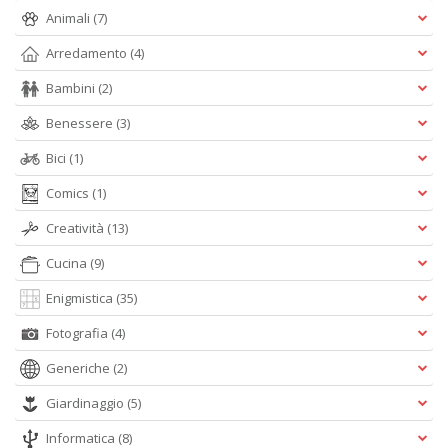
Animali
(7)
Arredamento
(4)
Bambini
(2)
Benessere
(3)
A
L
Bici
(1)
O
C
Comics
(1)
n
Creatività
(13)
Cucina
(9)
Enigmistica
(35)
Fotografia
(4)
Generiche
(2)
Giardinaggio
(5)
Informatica
(8)