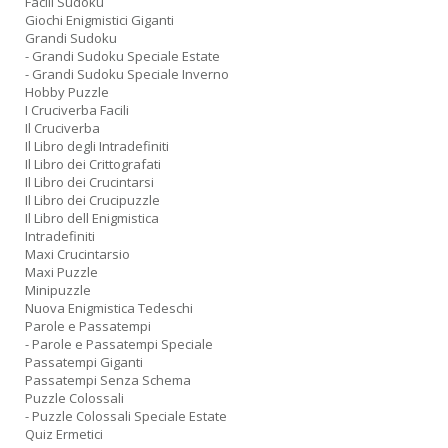
Facili Sudoku
Giochi Enigmistici Giganti
Grandi Sudoku
- Grandi Sudoku Speciale Estate
- Grandi Sudoku Speciale Inverno
Hobby Puzzle
I Cruciverba Facili
Il Cruciverba
Il Libro degli Intradefiniti
Il Libro dei Crittografati
Il Libro dei Crucintarsi
Il Libro dei Crucipuzzle
Il Libro dell Enigmistica
Intradefiniti
Maxi Crucintarsio
Maxi Puzzle
Minipuzzle
Nuova Enigmistica Tedeschi
Parole e Passatempi
- Parole e Passatempi Speciale
Passatempi Giganti
Passatempi Senza Schema
Puzzle Colossali
- Puzzle Colossali Speciale Estate
Quiz Ermetici