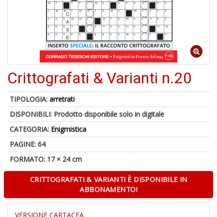
6
n
in
di
Crittografati & Varianti n.20
TIPOLOGIA:
arretrati
DISPONIBILI:
Prodotto disponibile solo in digitale
4
CATEGORIA:
Enigmistica
n
PAGINE: 64
c
c
FORMATO: 17 × 24 cm
di
in
CRITTOGRAFATI & VARIANTI È DISPONIBILE IN
o
ABBONAMENTO!
VERSIONE CARTACEA