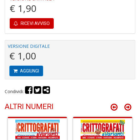
€ 1,90
RICEVI AVVISO
A
C
2
VERSIONE DIGITALE
A
€ 1,00
C
n
+
D
AGGIUNGI
Condividi:
ALTRI NUMERI
A
C
n
+
D