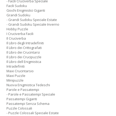
- Facili Cruciverba Speciale
Facili Sudoku
Giochi Enigmistici Giganti
Grandi Sudoku
- Grandi Sudoku Speciale Estate
- Grandi Sudoku Speciale Inverno
Hobby Puzzle
I Cruciverba Facili
Il Cruciverba
Il Libro degli Intradefiniti
Il Libro dei Crittografati
Il Libro dei Crucintarsi
Il Libro dei Crucipuzzle
Il Libro dell Enigmistica
Intradefiniti
Maxi Crucintarsio
Maxi Puzzle
Minipuzzle
Nuova Enigmistica Tedeschi
Parole e Passatempi
- Parole e Passatempi Speciale
Passatempi Giganti
Passatempi Senza Schema
Puzzle Colossali
- Puzzle Colossali Speciale Estate