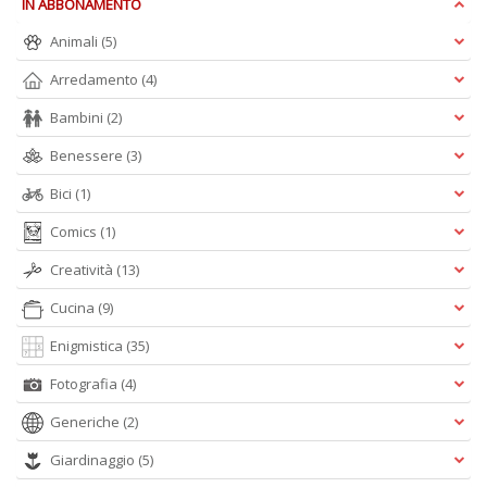
IN ABBONAMENTO
Animali
(5)
c
Arredamento
(4)
C
Bambini
(2)
n
+
Benessere
(3)
D
Bici
(1)
Comics
(1)
Creatività
(13)
Cucina
(9)
A
Enigmistica
(35)
L
O
Fotografia
(4)
C
Generiche
(2)
n
Giardinaggio
(5)