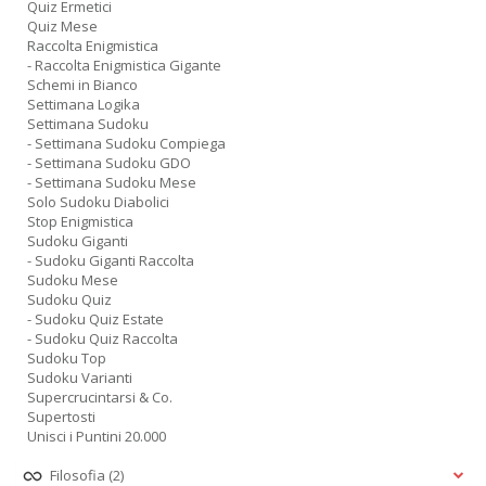
Quiz Ermetici
Quiz Mese
Raccolta Enigmistica
- Raccolta Enigmistica Gigante
Schemi in Bianco
Settimana Logika
Settimana Sudoku
- Settimana Sudoku Compiega
- Settimana Sudoku GDO
- Settimana Sudoku Mese
Solo Sudoku Diabolici
Stop Enigmistica
Sudoku Giganti
- Sudoku Giganti Raccolta
Sudoku Mese
Sudoku Quiz
- Sudoku Quiz Estate
- Sudoku Quiz Raccolta
Sudoku Top
Sudoku Varianti
Supercrucintarsi & Co.
Supertosti
Unisci i Puntini 20.000
Filosofia
(2)