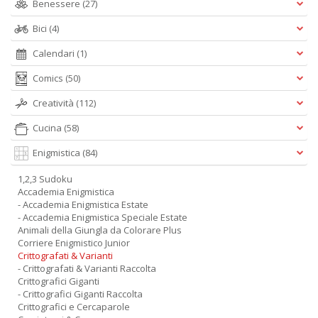
Benessere
(27)
Bici
(4)
Calendari
(1)
Comics
(50)
Creatività
(112)
Cucina
(58)
Enigmistica
(84)
1,2,3 Sudoku
Accademia Enigmistica
- Accademia Enigmistica Estate
- Accademia Enigmistica Speciale Estate
Animali della Giungla da Colorare Plus
Corriere Enigmistico Junior
Crittografati & Varianti
- Crittografati & Varianti Raccolta
Crittografici Giganti
- Crittografici Giganti Raccolta
Crittografici e Cercaparole