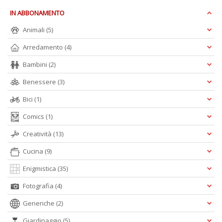
IN ABBONAMENTO
Animali
(5)
c
C
Arredamento
(4)
n
+
Bambini
(2)
D
Benessere
(3)
Bici
(1)
Comics
(1)
Creatività
(13)
Cucina
(9)
A
L
Enigmistica
(35)
O
C
Fotografia
(4)
n
Generiche
(2)
Giardinaggio
(5)