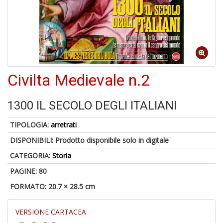
6
n
in
di
Civilta Medievale n.2
1300 IL SECOLO DEGLI ITALIANI
TIPOLOGIA:
arretrati
4
DISPONIBILI:
Prodotto disponibile solo in digitale
n
c
CATEGORIA:
Storia
c
di
PAGINE: 80
in
FORMATO: 20.7 × 28.5 cm
o
VERSIONE CARTACEA