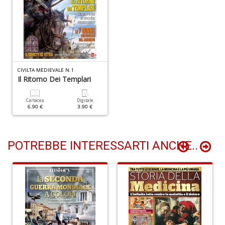
I
ba
C
R
CIVILTA MEDIEVALE N.1
S
Il Ritorno Dei Templari
n
+
Cartacea
Digitale
D
6.90 €
3.90 €
POTREBBE INTERESSARTI ANCHE..
C
il
t
si
w