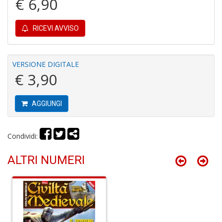
€ 6,90
RICEVI AVVISO
A
C
VERSIONE DIGITALE
2
A
€ 3,90
C
n
+
AGGIUNGI
D
Condividi:
ALTRI NUMERI
A
C
n
+
D