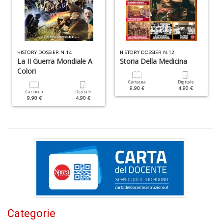
W
M
n
+
D
HISTORY DOSSIER N.14
HISTORY DOSSIER N.12
La II Guerra Mondiale A
Storia Della Medicina
Colori
Cartacea
Digitale
9.90 €
4.90 €
Cartacea
Digitale
9.90 €
4.90 €
I
e
c
I
M
P
al
U
n
+
D
Categorie