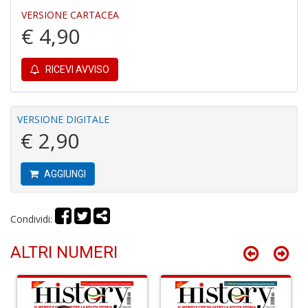
VERSIONE CARTACEA
€ 4,90
B
Hi
9
R
RICEVI AVVISO
S
n
+
VERSIONE DIGITALE
D
€ 2,90
AGGIUNGI
R
Condividi:
P
2
ALTRI NUMERI
P
P
R
p
n