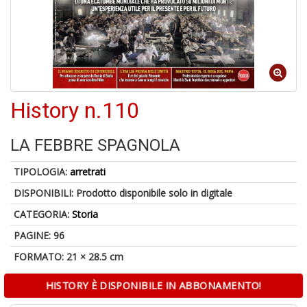
6
n
c
History n.110
LA FEBBRE SPAGNOLA
6
TIPOLOGIA:
arretrati
f
+
DISPONIBILI:
Prodotto disponibile solo in digitale
di
CATEGORIA:
Storia
in
r
PAGINE: 96
FORMATO: 21 × 28.5 cm
HISTORY È DISPONIBILE IN ABBONAMENTO!