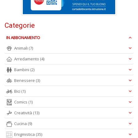
D
Categorie
IN ABBONAMENTO
Animali
(7)
A
Arredamento
(4)
L
O
Bambini
(2)
C
Benessere
(3)
n
Bici
(1)
Comics
(1)
Creatività
(13)
Cucina
(9)
Enigmistica
(35)