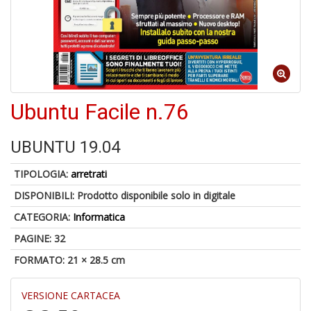
1
f
Ubuntu Facile n.76
UBUNTU 19.04
6
TIPOLOGIA:
arretrati
f
DISPONIBILI:
Prodotto disponibile solo in digitale
+
di
CATEGORIA:
Informatica
in
r
PAGINE: 32
FORMATO: 21 × 28.5 cm
VERSIONE CARTACEA