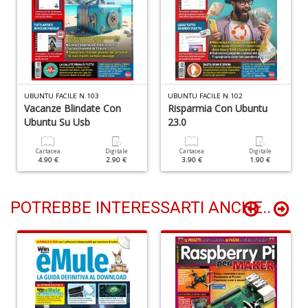
+
D
D
UBUNTU FACILE N.103
UBUNTU FACILE N.102
t
Vacanze Blindate Con
Risparmia Con Ubuntu
al
Ubuntu Su Usb
23.0
c
D
Cartacea
Digitale
Cartacea
Digitale
b
4.90 €
2.90 €
3.90 €
1.90 €
e
s
S
POTREBBE INTERESSARTI ANCHE..
n
+
D