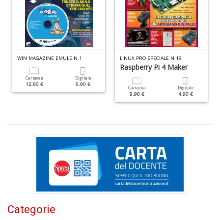
S
e
i
tr
WIN MAGAZINE EMULE N.1
LINUX PRO SPECIALE N.19
ti
Raspberry Pi 4 Maker
A
Cartacea
Digitale
C
12.90 €
5.90 €
Cartacea
Digitale
n
9.90 €
4.90 €
+
D
D
Q
n
+
D
Categorie