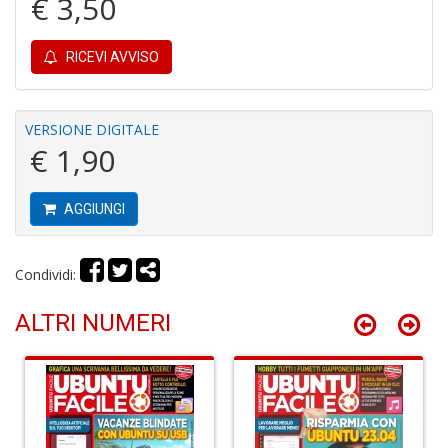
€ 3,50
C
RICEVI AVVISO
P
M
a
VERSIONE DIGITALE
P
€ 1,90
C
S
n
+
AGGIUNGI
D
Condividi:
ALTRI NUMERI
U
M
di
F
Ar
n