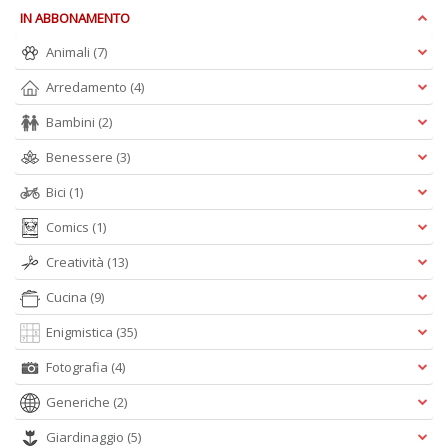
IN ABBONAMENTO
Animali
(7)
M
Arredamento
(4)
P
n
Bambini
(2)
+
D
Benessere
(3)
Bici
(1)
Comics
(1)
Creatività
(13)
Cucina
(9)
A
Enigmistica
(35)
L
O
Fotografia
(4)
C
n
Generiche
(2)
Giardinaggio
(5)