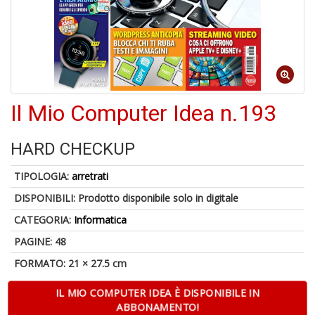
1
n
in
di
Il Mio Computer Idea n.193
HARD CHECKUP
TIPOLOGIA:
arretrati
P
DISPONIBILI:
Prodotto disponibile solo in digitale
M
6
CATEGORIA:
Informatica
f
+
PAGINE: 48
di
FORMATO: 21 × 27.5 cm
c
IL MIO COMPUTER IDEA È DISPONIBILE IN
ABBONAMENTO!