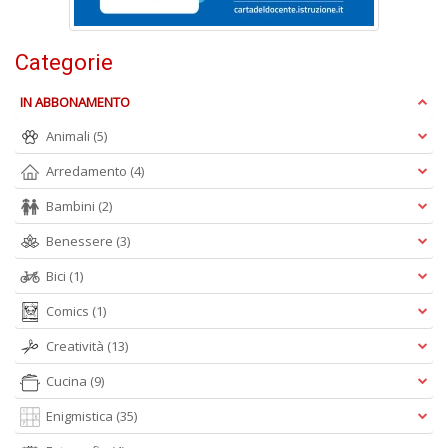
I
L
P
Categorie
C
n
IN ABBONAMENTO
+
D
Animali
(5)
Arredamento
(4)
Bambini
(2)
Benessere
(3)
Bici
(1)
A
Comics
(1)
L
O
Creatività
(13)
C
n
Cucina
(9)
Enigmistica
(35)