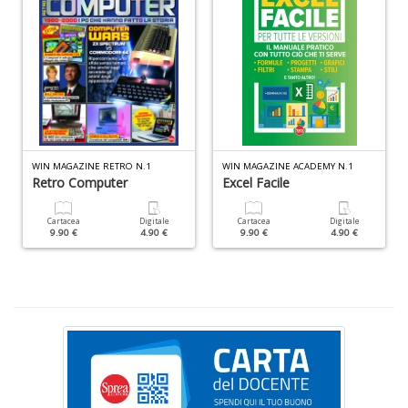
c
d
C
F
n
+
D
WIN MAGAZINE RETRO N.1
WIN MAGAZINE ACADEMY N.1
Retro Computer
Excel Facile
D
Q
Cartacea
Digitale
Cartacea
Digitale
9.90 €
4.90 €
9.90 €
4.90 €
n
+
D
P
di
fi