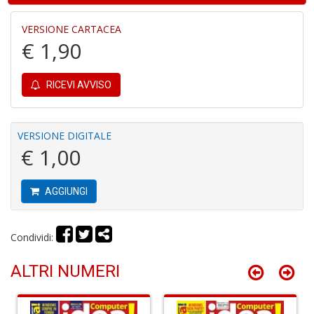
VERSIONE CARTACEA
€ 1,90
Fa
C
RICEVI AVVISO
S
n
+
D
VERSIONE DIGITALE
€ 1,00
AGGIUNGI
G
H
A
Condividi:
C
R
n
ALTRI NUMERI
+
D