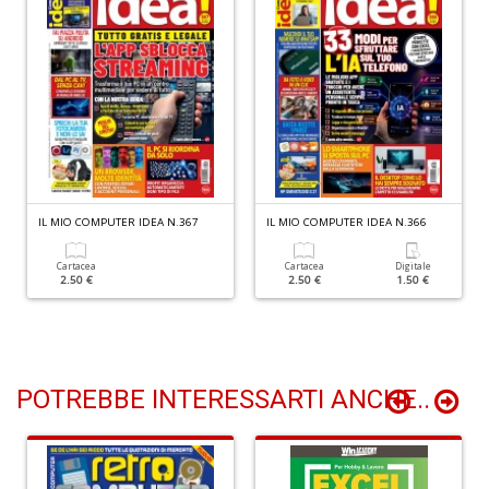
Il
m
c
7
a
G
F
IL MIO COMPUTER IDEA N.367
IL MIO COMPUTER IDEA N.366
n
+
Cartacea
Cartacea
Digitale
D
2.50 €
2.50 €
1.50 €
POTREBBE INTERESSARTI ANCHE..
A
n