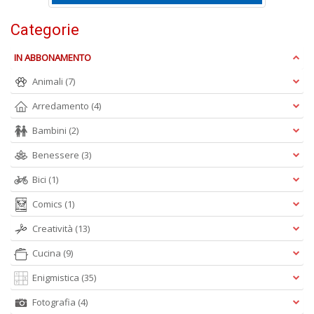
n
+
Categorie
D
IN ABBONAMENTO
Animali
(7)
Arredamento
(4)
I
p
Bambini
(2)
u
Benessere
(3)
p
fi
Bici
(1)
P
V
Comics
(1)
n
+
Creatività
(13)
D
Cucina
(9)
Enigmistica
(35)
Fotografia
(4)