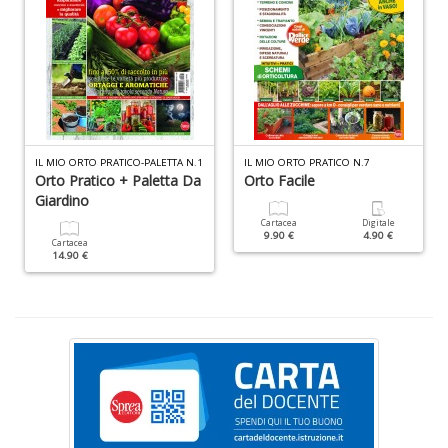
C
il
t
si
IL MIO ORTO PRATICO-PALETTA N.1
IL MIO ORTO PRATICO N.7
w
Orto Pratico + Paletta Da
Orto Facile
gr
Giardino
Il
M
Cartacea
Digitale
9.90 €
4.90 €
C
Cartacea
14.90 €
I
n
+
D
S
S