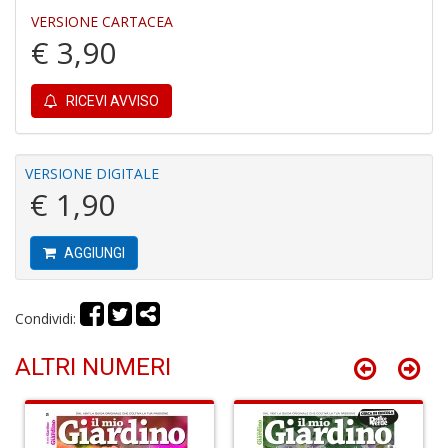
a
VERSIONE CARTACEA
G
€ 3,90
A
RICEVI AVVISO
VERSIONE DIGITALE
L
€ 1,90
d
a
A
AGGIUNGI
C
S
n
Condividi:
+
D
ALTRI NUMERI
M