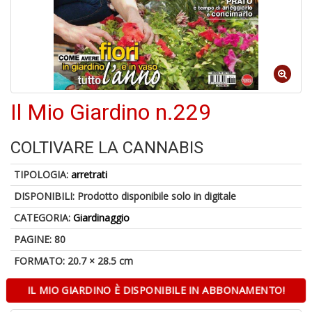
A
di
a
Il Mio Giardino n.229
a
L
M
COLTIVARE LA CANNABIS
C
V
TIPOLOGIA:
arretrati
DISPONIBILI:
Prodotto disponibile solo in digitale
CATEGORIA:
Giardinaggio
PAGINE: 80
FORMATO: 20.7 × 28.5 cm
U
a
IL MIO GIARDINO È DISPONIBILE IN ABBONAMENTO!
di