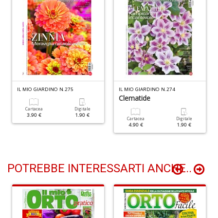
Vi
M
n
+
D
IL MIO GIARDINO N.275
IL MIO GIARDINO N.274
Clematide
Y
Cartacea
Digitale
3.90 €
1.90 €
&
Cartacea
Digitale
4.90 €
1.90 €
R
R
P
(d
n
POTREBBE INTERESSARTI ANCHE..
+
D