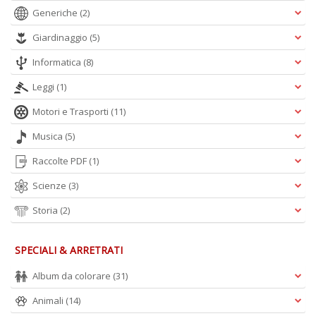
Generiche
(2)
Giardinaggio
(5)
A
L
Informatica
(8)
O
C
Leggi
(1)
n
Motori e Trasporti
(11)
Musica
(5)
Raccolte PDF
(1)
Scienze
(3)
Storia
(2)
SPECIALI & ARRETRATI
Album da colorare
(31)
Animali
(14)