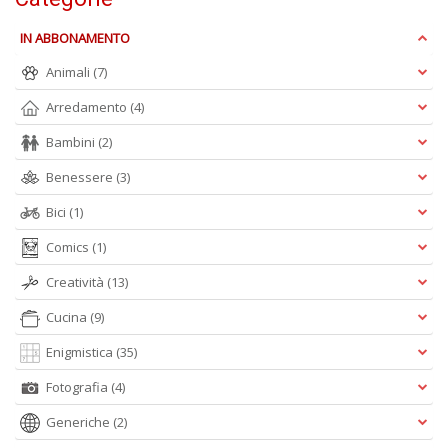
IN ABBONAMENTO
L
Il
Animali
(7)
n
+
Arredamento
(4)
D
Bambini
(2)
Benessere
(3)
Bici
(1)
D
Q
Comics
(1)
n
Creatività
(13)
+
D
Cucina
(9)
Enigmistica
(35)
Fotografia
(4)
Generiche
(2)