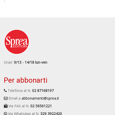
Orari:
9/13 - 14/18 lun-ven
Per abbonarti
Telefona al N.
02 87168197
Email a
abbonamenti@sprea.it
Via FAX al N.
02 56561221
Via WhatsApp al N.
329 3922420