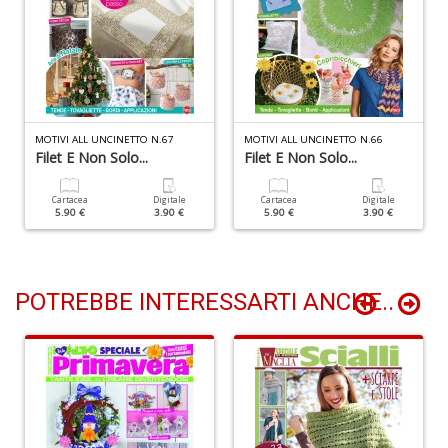
C
di
N
A
S
Di
n
MOTIVI ALL UNCINETTO N.67
MOTIVI ALL UNCINETTO N.66
+
Filet E Non Solo...
Filet E Non Solo...
D
Cartacea
Digitale
Cartacea
Digitale
5.90 €
3.90 €
5.90 €
3.90 €
R
le
POTREBBE INTERESSARTI ANCHE..
t
f
a
V
C
N
n
+