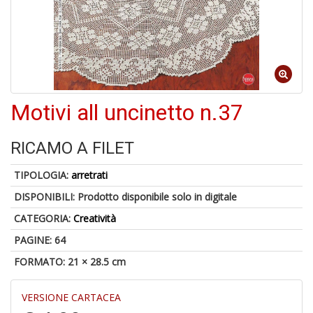
A
Motivi all uncinetto n.37
di
a
a
RICAMO A FILET
B
d
TIPOLOGIA:
arretrati
DISPONIBILI:
Prodotto disponibile solo in digitale
CATEGORIA:
Creatività
PAGINE: 64
FORMATO: 21 × 28.5 cm
6
f
VERSIONE CARTACEA
+
di