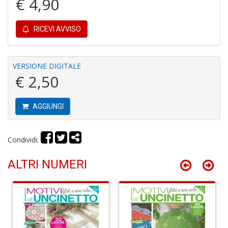
€ 4,90
in
r
RICEVI AVVISO
VERSIONE DIGITALE
€ 2,50
N
AGGIUNGI
I
L
C
Condividi:
S
M
n
ALTRI NUMERI
+
D