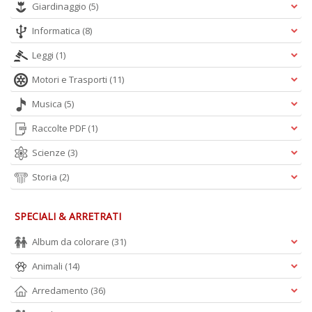
Giardinaggio
(5)
A
L
Informatica
(8)
O
Leggi
(1)
C
n
Motori e Trasporti
(11)
Musica
(5)
Raccolte PDF
(1)
Scienze
(3)
Storia
(2)
SPECIALI & ARRETRATI
Album da colorare
(31)
Animali
(14)
Arredamento
(36)