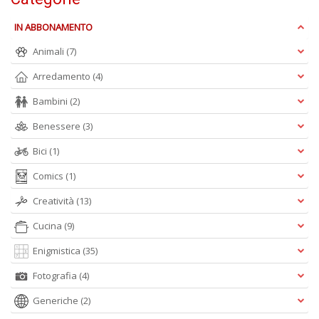
S
IN ABBONAMENTO
R
P
Animali
(7)
C
Arredamento
(4)
n
+
Bambini
(2)
D
Benessere
(3)
Bici
(1)
Comics
(1)
Creatività
(13)
A
Cucina
(9)
L
Enigmistica
(35)
O
C
Fotografia
(4)
n
Generiche
(2)