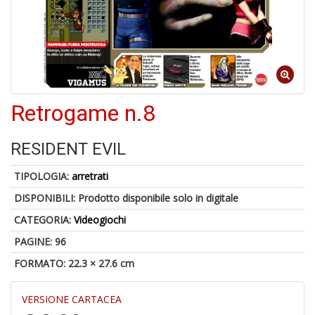
-
C
1
f
Retrogame n.8
RESIDENT EVIL
TIPOLOGIA:
arretrati
DISPONIBILI:
Prodotto disponibile solo in digitale
A
CATEGORIA:
Videogiochi
a
a
PAGINE: 96
G
S
FORMATO: 22.3 × 27.6 cm
VERSIONE CARTACEA