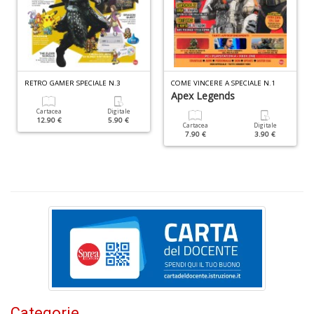
s
la
r
r
di
c
RETRO GAMER SPECIALE N.3
COME VINCERE A SPECIALE N.1
M
Apex Legends
M
n
Cartacea
Digitale
12.90 €
5.90 €
+
Cartacea
Digitale
7.90 €
3.90 €
D
C
n
+
D
Categorie