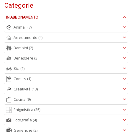
Categorie
IN ABBONAMENTO
S
S
Animali
(7)
n
Arredamento
(4)
+
D
Bambini
(2)
Benessere
(3)
Bici
(1)
Comics
(1)
Creatività
(13)
A
L
Cucina
(9)
O
C
Enigmistica
(35)
n
Fotografia
(4)
Generiche
(2)