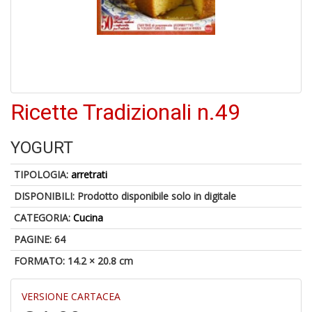
4
n
in
Ricette Tradizionali n.49
di
YOGURT
TIPOLOGIA:
arretrati
DISPONIBILI:
Prodotto disponibile solo in digitale
U
CATEGORIA:
Cucina
a
c
PAGINE: 64
D
M
FORMATO: 14.2 × 20.8 cm
VERSIONE CARTACEA