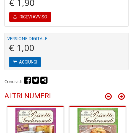
€ 1,90
RICEVI AVVISO
A
di
C
VERSIONE DIGITALE
C
€ 1,00
C
C
S
AGGIUNGI
n
+
D
Condividi:
ALTRI NUMERI
B
e
N
d
Il
F