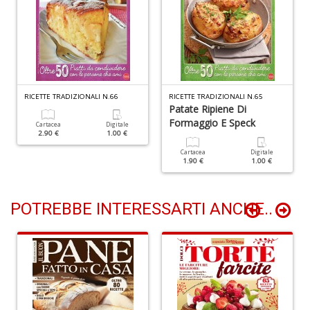
S
n
+
D
RICETTE TRADIZIONALI N.66
RICETTE TRADIZIONALI N.65
Patate Ripiene Di
Formaggio E Speck
Cartacea
Digitale
N
2.90 €
1.00 €
fi
Cartacea
Digitale
M
1.90 €
1.00 €
di
F
N
POTREBBE INTERESSARTI ANCHE..
n
+
D