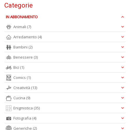
Categorie
O
d
V
IN ABBONAMENTO
n
+
Animali
(7)
D
Arredamento
(4)
Bambini
(2)
Benessere
(3)
Bici
(1)
Comics
(1)
A
L
Creatività
(13)
O
C
Cucina
(9)
n
Enigmistica
(35)
Fotografia
(4)
Generiche
(2)