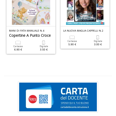
n
+
D
MANI DI FATA MANUALE N.4
LA NUOVA MAGLIA CAPPELLI N.2
Copertine A Punto Croce
C
Cartacea
Digitale
5.90 €
3.00 €
&
Cartacea
Digitale
6.90 €
3.50 €
Cr
n
+
D
P
E
I
M
di