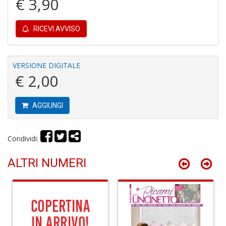
€ 3,90
I
L
C
RICEVI AVVISO
S
n
+
D
VERSIONE DIGITALE
€ 2,00
AGGIUNGI
Fi
F
A
Condividi:
C
R
ALTRI NUMERI
n
+
D