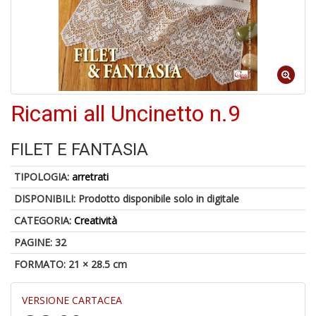
1
f
Ricami all Uncinetto n.9
1
n
FILET E FANTASIA
in
di
TIPOLOGIA:
arretrati
DISPONIBILI:
Prodotto disponibile solo in digitale
CATEGORIA:
Creatività
PAGINE: 32
FORMATO: 21 × 28.5 cm
A
e
VERSIONE CARTACEA
L