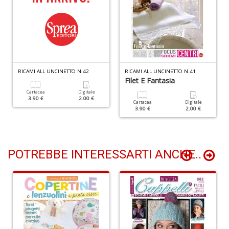
O
B
Il
M
G
S
n
RICAMI ALL UNCINETTO N.42
RICAMI ALL UNCINETTO N.41
Filet E Fantasia
+
D
Cartacea
Digitale
3.90 €
2.00 €
Cartacea
Digitale
3.90 €
2.00 €
POTREBBE INTERESSARTI ANCHE..
1
T
1
O
d
V