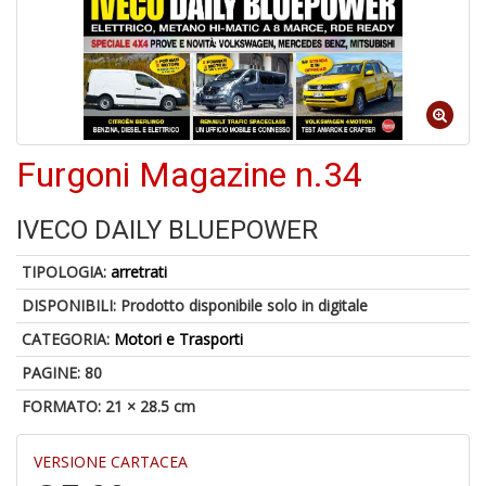
A
p
u
a
M
Furgoni Magazine n.34
C
IVECO DAILY BLUEPOWER
TIPOLOGIA:
arretrati
A
DISPONIBILI:
Prodotto disponibile solo in digitale
a
G
CATEGORIA:
Motori e Trasporti
S
PAGINE: 80
FORMATO: 21 × 28.5 cm
VERSIONE CARTACEA