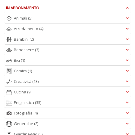
M
IN ABBONAMENTO
M
n
Animali
(5)
+
D
Arredamento
(4)
Bambini
(2)
Benessere
(3)
Bici
(1)
Comics
(1)
A
Creatività
(13)
L
O
Cucina
(9)
C
n
Enigmistica
(35)
Fotografia
(4)
Generiche
(2)
Giardinaggio
(5)