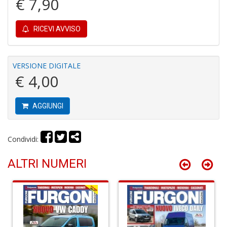
€ 7,90
M
RICEVI AVVISO
H
K
2
S
VERSIONE DIGITALE
n
€ 4,00
+
D
AGGIUNGI
Condividi:
S
P
ALTRI NUMERI
Il
M
G
F
n
+
D