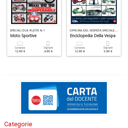
I
n
+
D
O
FFICINA DEL VESPISTA SPECIALE N.8
SPECIALI DUE RUOTE N.1
Moto Sportive
Enciclopedia Della Vespa
Cartacea
Digitale
Cartacea
Digitale
B
12.90 €
4.90 €
12.90 €
5.90 €
T
Il
M
C
n
+
D
I
Categorie
1