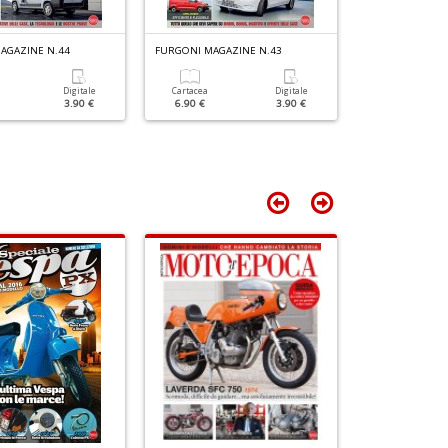
n
+
D
AGAZINE N.44
FURGONI MAGAZINE N.43
FURGONI MAGAZ
Digitale
Cartacea
Digitale
Cartacea
3.90 €
6.90 €
3.90 €
6.90 €