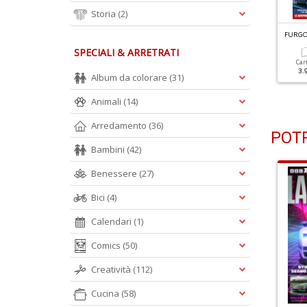
Storia
(2)
URGONI MAGAZINE N.35
FURGONI MAGAZINE N.34
FURGO
alone Di Detroit
Iveco Daily Bluepower
SPECIALI & ARRETRATI
Car
3.
Album da colorare
(31)
Cartacea
Digitale
Cartacea
Digitale
5.90 €
3.00 €
7.90 €
4.00 €
Animali
(14)
Arredamento
(36)
POTR
Bambini
(42)
Benessere
(27)
Bici
(4)
Calendari
(1)
Comics
(50)
Creatività
(112)
Cucina
(58)