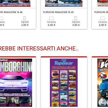
NI MAGAZINE N.46
FURGONI MAGAZINE N.45
FURGONI M
tacea
Digitale
Cartacea
Digitale
Cartacea
90 €
2.90 €
6.90 €
3.90 €
6.90 €
EBBE INTERESSARTI ANCHE..