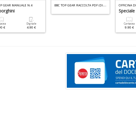
B
BC TOP GEAR RACCOLTA PDF (DIGITALE) N.1
OP GEAR MANUALE N.4
orghini
Speciale
tacea
Digitale
Cartacea
90 €
4.90 €
9.90 €