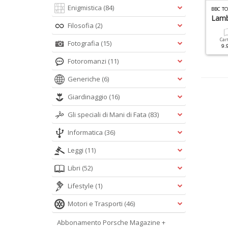
Enigmistica
(84)
NCICLOPEDIA PORSCHE N.1
ROADBOOK SPECIALE N.5
BBC T
orsche 911 Introvabili
Itinerari In Moto
Lamb
Filosofia
(2)
Cartacea
Digitale
Cartacea
Digitale
Car
Fotografia
(15)
9.90 €
4.90 €
9.90 €
4.90 €
9.
Fotoromanzi
(11)
Generiche
(6)
Giardinaggio
(16)
Gli speciali di Mani di Fata
(83)
Informatica
(36)
Leggi
(11)
Libri
(52)
Lifestyle
(1)
Motori e Trasporti
(46)
Abbonamento Porsche Magazine +