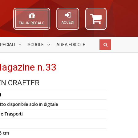
ACCEDI
FAI UN REGALO
PECIALI
SCUOLE
AREA
EDICOLE
Magazine n.33
N CRAFTER
I
G
A
5
g
E
L
i
n
c
G
O
in
H
n
C
to disponibile solo in digitale
di
S
+
n
n
 e Trasporti
D
+
D
5 cm