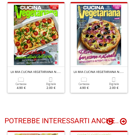
Il
m
c
7
a
G
F
n
+
L
A MIA CUCINA VEGETARIANA N.138
L
A MIA CUCINA VEGETARIANA N.137
D
Cartacea
Digitale
Cartacea
Digitale
4.90 €
2.00 €
4.90 €
2.00 €
POTREBBE INTERESSARTI ANCHE..
A
n