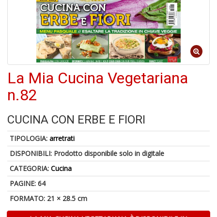
1
n
in
di
La Mia Cucina Vegetariana
n.82
CUCINA CON ERBE E FIORI
P
M
TIPOLOGIA:
arretrati
6
DISPONIBILI:
Prodotto disponibile solo in digitale
f
+
CATEGORIA:
Cucina
di
c
PAGINE: 64
FORMATO: 21 × 28.5 cm