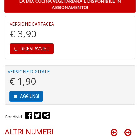
LA MIA CUCINA VEGETARIANA È DISPONIBILE IN
ABBONAMENTO!
VERSIONE CARTACEA
Fa
€ 3,90
C
S
n
RICEVI AVVISO
+
D
VERSIONE DIGITALE
€ 1,90
G
H
AGGIUNGI
A
C
R
Condividi:
n
+
ALTRI NUMERI
D