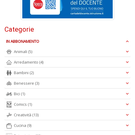
I
L
P
C
n
Categorie
+
D
IN ABBONAMENTO
Animali
(5)
Arredamento
(4)
Bambini
(2)
Benessere
(3)
A
Bici
(1)
L
O
Comics
(1)
C
n
Creatività
(13)
Cucina
(9)