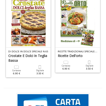
c
d
C
F
n
+
D
R
ICETTE TRADIZIONALI SPECIALE ORTO N.1
DI DOLCE IN DOLCE SPECIALE N.65
D
Crostate E Dolci In Teglia
Ricette Dell'orto
Q
Bassa
n
+
Cartacea
Digitale
6.90 €
3.50 €
D
Cartacea
Digitale
6.90 €
3.50 €
P
di
fi