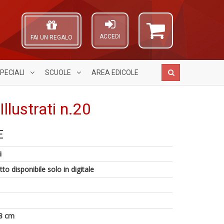
ACCEDI
FAI UN REGALO
PECIALI
SCUOLE
AREA
EDICOLE
Illustrati n.20
1
E
f
R
C
A
P
G
L
i
P
n
O
S
+
C
to disponibile solo in digitale
n
D
n
+
D
8 cm