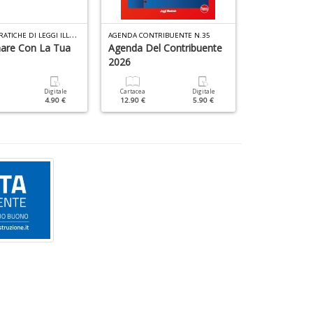
D
L
E GUIDE PRATICHE DI LEGGI ILLUSTRATE SPECIALE N.1
AGENDA CONTRIBUENTE N.35
AGENDA CONTRI
are Con La Tua
Agenda Del Contribuente
Agenda Del 
2026
Cartacea
12.90 €
Digitale
Cartacea
Digitale
4.90 €
12.90 €
5.90 €