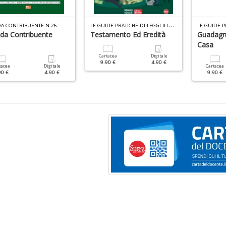
L
E GUIDE PRATICHE DI LEGGI ILLUSTRATE N.7
A CONTRIBUENTE N.26
da Contribuente
Testamento Ed Eredità
Guadagn
Casa
Cartacea
Digitale
9.90 €
4.90 €
tacea
Digitale
Cartacea
90 €
4.90 €
9.90 €