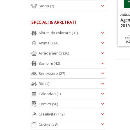
Storia
(2)
L
EGGI ILLUSTRATE CONDOMINIO N.1
EGGI ILLUSTRATE EREDITA N.1
AGEND
Agen
SPECIALI & ARRETRATI
2019
Cartacea
Digitale
Cartacea
9.90 €
4.90 €
9.90 €
Album da colorare
(31)
Car
9.
Animali
(14)
Arredamento
(36)
Bambini
(42)
Benessere
(27)
Bici
(4)
Calendari
(1)
Comics
(50)
Creatività
(112)
Cucina
(58)