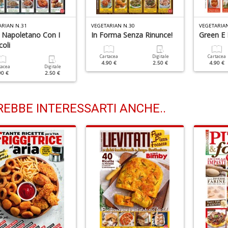
ARIAN N.31
VEGETARIAN N.30
VEGETARIAN
 Napoletano Con I
In Forma Senza Rinunce!
Green E
oli
Cartacea
Digitale
Cartacea
4.90 €
2.50 €
4.90 €
tacea
Digitale
90 €
2.50 €
EBBE INTERESSARTI ANCHE..