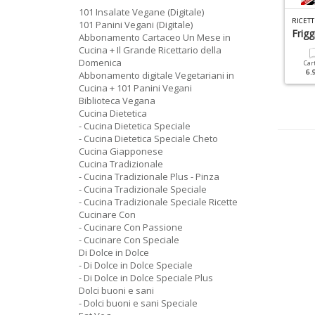
101 Insalate Vegane (Digitale)
C
UCINA TRADIZIONALE SPECIALE N.2
IBRO DELITTI ALLA MILANESE N.1
101 Panini Vegani (Digitale)
Le Ricette Da Osteria
Frigg
Abbonamento Cartaceo Un Mese in
Cucina + Il Grande Ricettario della
Cartacea
Digitale
18.00 €
8.90 €
Domenica
Cartacea
Digitale
Car
6.90 €
3.50 €
6.
Abbonamento digitale Vegetariani in
Cucina + 101 Panini Vegani
Biblioteca Vegana
Cucina Dietetica
- Cucina Dietetica Speciale
- Cucina Dietetica Speciale Cheto
Cucina Giapponese
Cucina Tradizionale
- Cucina Tradizionale Plus - Pinza
- Cucina Tradizionale Speciale
- Cucina Tradizionale Speciale Ricette
Cucinare Con
- Cucinare Con Passione
- Cucinare Con Speciale
Di Dolce in Dolce
- Di Dolce in Dolce Speciale
- Di Dolce in Dolce Speciale Plus
Dolci buoni e sani
- Dolci buoni e sani Speciale