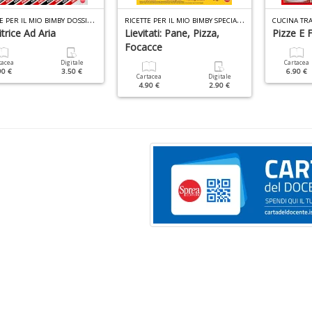
R
ICETTE PER IL MIO BIMBY DOSSIER N.1
R
ICETTE PER IL MIO BIMBY SPECIALE N.4
itrice Ad Aria
Lievitati: Pane, Pizza,
Pizze E 
Focacce
tacea
Digitale
Cartacea
90 €
3.50 €
6.90 €
Cartacea
Digitale
4.90 €
2.90 €