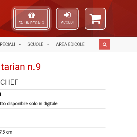
ACCEDI
FAI UN REGALO
PECIALI
SCUOLE
AREA
EDICOLE
arian n.9
 CHEF
P
S
A
e
S
L
i
fi
n
O
p
+
4
C
to disponibile solo in digitale
la
D
f
n
m
+
c
S
C
in
C
o
7.5 cm
P