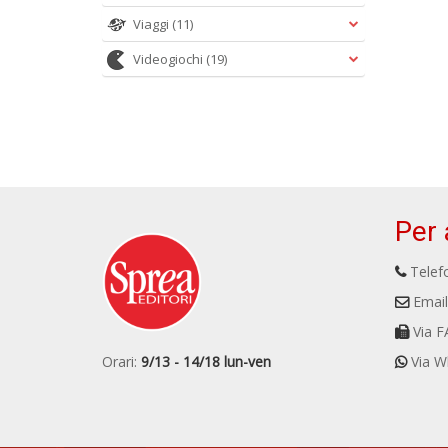
Viaggi
(11)
Videogiochi
(19)
Per 
Telefo
Email
Via F
Orari:
9/13 - 14/18 lun-ven
Via W