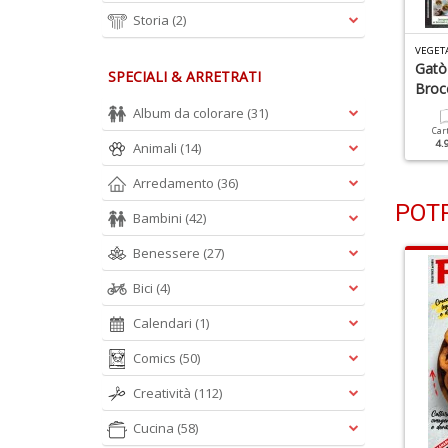
Storia
(2)
EGETARIAN N.18
VEGETARIAN N.17
VEGET
uper Food
I Cibi Intelligenti
Gatò
SPECIALI & ARRETRATI
Brocc
Album da colorare
(31)
Cartacea
Digitale
Cartacea
Digitale
4.90 €
2.50 €
4.90 €
2.50 €
Car
4.
Animali
(14)
Arredamento
(36)
POTR
Bambini
(42)
Benessere
(27)
Bici
(4)
Calendari
(1)
Comics
(50)
Creatività
(112)
Cucina
(58)