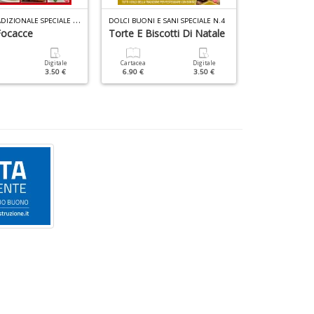
C
UCINA TRADIZIONALE SPECIALE N.3
DOLCI BUONI E SANI SPECIALE N.4
CUCINARE CON 
Focacce
Torte E Biscotti Di Natale
Torte Salate
Digitale
Cartacea
Digitale
Cartacea
3.50 €
6.90 €
3.50 €
6.90 €