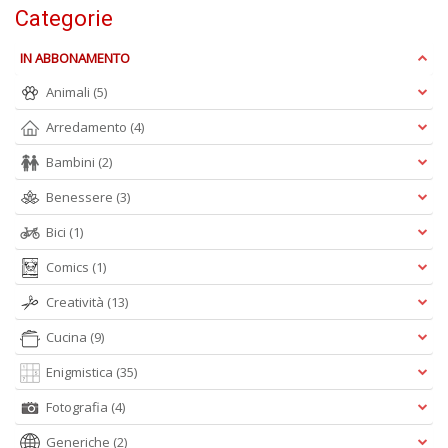
Categorie
B
e
IN ABBONAMENTO
b
in
Animali
(5)
eq
D
Arredamento
(4)
M
Bambini
(2)
n
+
Benessere
(3)
D
Bici
(1)
Comics
(1)
Creatività
(13)
Cucina
(9)
A
Enigmistica
(35)
L
Fotografia
(4)
O
C
Generiche
(2)
n