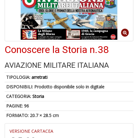
Il
M
Conoscere la Storia n.38
c
t
di
AVIAZIONE MILITARE ITALIANA
P
TIPOLOGIA:
arretrati
DISPONIBILI:
Prodotto disponibile solo in digitale
CATEGORIA:
Storia
1
PAGINE: 96
n
FORMATO: 20.7 × 28.5 cm
in
di
VERSIONE CARTACEA