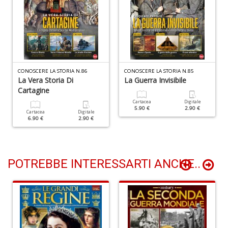
A
s
di
a
I
L
CONOSCERE LA STORIA N.86
CONOSCERE LA STORIA N.85
La Vera Storia Di
La Guerra Invisibile
A
Cartagine
M
n
Cartacea
Digitale
5.90 €
2.90 €
+
Cartacea
Digitale
6.90 €
2.90 €
D
POTREBBE INTERESSARTI ANCHE..
C
al
ri