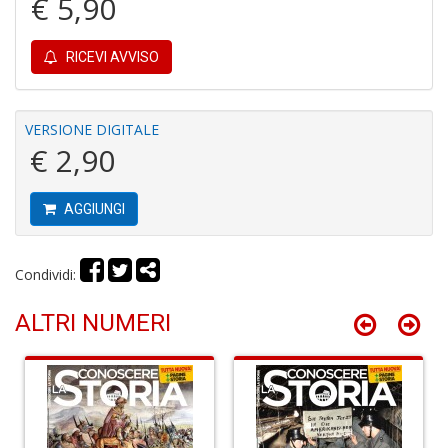
€ 5,90
RICEVI AVVISO
S
VERSIONE DIGITALE
H
€ 2,90
n
+
D
AGGIUNGI
Condividi:
G
P
ALTRI NUMERI
S
n
+
D