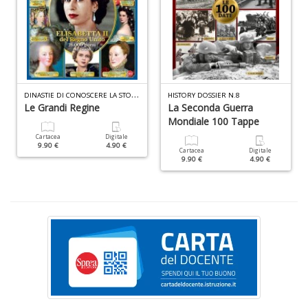
L
M
C
V
n
+
D
D
INASTIE DI CONOSCERE LA STORIA N.9
HISTORY DOSSIER N.8
Le Grandi Regine
La Seconda Guerra
Mondiale 100 Tappe
Cartacea
Digitale
9.90 €
4.90 €
Cartacea
Digitale
9.90 €
4.90 €
T
il
r
W
M
n
+
D