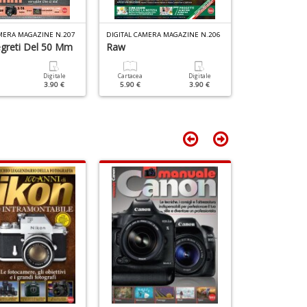
D
M
+
6
D
f
AMERA MAGAZINE N.207
DIGITAL CAMERA MAGAZINE N.206
DIGITAL CAMERA
+
Segreti Del 50 Mm
Raw
Tentazione 
di
c
Digitale
Cartacea
Digitale
Cartacea
3.90 €
5.90 €
3.90 €
5.90 €