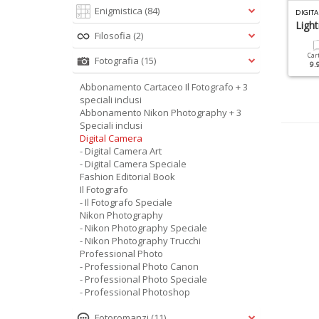
Enigmistica
N
IKON PHOTOGRAPHY SPECIALE N.12
(84)
DIGITAL CAMERA SPECIALE N.16
DIGITA
ondo Nikon
Raw Manuale 2017
Ligh
Filosofia
(2)
Cartacea
Digitale
Cartacea
Digitale
Car
Fotografia
(15)
12.90 €
6.90 €
9.90 €
4.90 €
9.
Abbonamento Cartaceo Il Fotografo + 3
speciali inclusi
Abbonamento Nikon Photography + 3
Speciali inclusi
Digital Camera
- Digital Camera Art
- Digital Camera Speciale
Fashion Editorial Book
Il Fotografo
- Il Fotografo Speciale
Nikon Photography
- Nikon Photography Speciale
- Nikon Photography Trucchi
Professional Photo
- Professional Photo Canon
- Professional Photo Speciale
- Professional Photoshop
Fotoromanzi
(11)