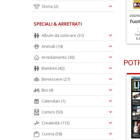
Storia
(2)
IGITAL CAMERA MAGAZINE N.196
DIGITAL CAMERA MAGAZINE N.195
DIGIT
cattare In Raw
Steve McCurry
Fuor
SPECIALI & ARRETRATI
Album da colorare
(31)
Cartacea
Digitale
Cartacea
Digitale
Car
6.90 €
3.90 €
6.90 €
3.90 €
5.
Animali
(14)
Arredamento
(36)
POTR
Bambini
(42)
Benessere
(27)
Bici
(4)
Calendari
(1)
Comics
(50)
Creatività
(112)
Cucina
(58)