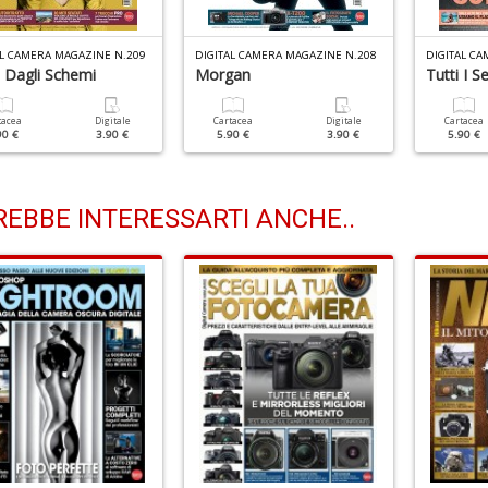
AL CAMERA MAGAZINE N.209
DIGITAL CAMERA MAGAZINE N.208
DIGITAL C
i Dagli Schemi
Morgan
Tutti I 
tacea
Digitale
Cartacea
Digitale
Cartacea
90 €
3.90 €
5.90 €
3.90 €
5.90 €
EBBE INTERESSARTI ANCHE..