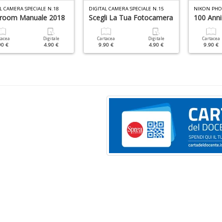
L CAMERA SPECIALE N.18
DIGITAL CAMERA SPECIALE N.15
troom Manuale 2018
Scegli La Tua Fotocamera
100 Anni
tacea
Digitale
Cartacea
Digitale
Cartacea
90 €
4.90 €
9.90 €
4.90 €
9.90 €