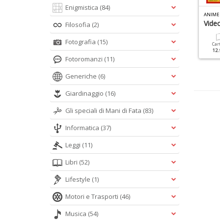
Enigmistica
(84)
ETRO GAMER SPECIALE N.2
PC GIOCHI SPECIALE N.1
ANIME
rcade
Nintendo Switch
Vide
Filosofia
(2)
Fotografia
(15)
Cartacea
Digitale
Cartacea
Digitale
Car
12.90 €
5.90 €
9.90 €
4.90 €
12.
Fotoromanzi
(11)
Generiche
(6)
Giardinaggio
(16)
Gli speciali di Mani di Fata
(83)
Informatica
(37)
Leggi
(11)
Libri
(52)
Lifestyle
(1)
Motori e Trasporti
(46)
Musica
(54)