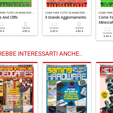
C
OME FARE TUTTO IN MINECRAFT N.22
C
OME FARE TUTTO IN MINECRAFT N.21
 And Cliffs
Il Grande Aggiornamento
Come Far
Minecraf
tacea
Digitale
Cartacea
Digitale
90 €
4.90 €
9.90 €
4.90 €
Cartacea
9.90 €
EBBE INTERESSARTI ANCHE..