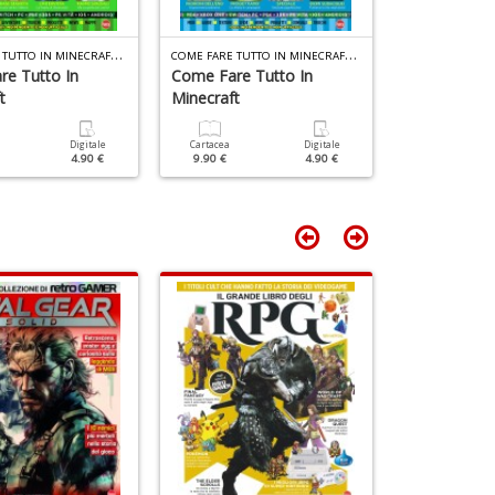
C
OME FARE TUTTO IN MINECRAFT N.20
C
OME FARE TUTTO IN MINECRAFT N.19
e Tutto In
Come Fare Tutto In
Come Fare T
t
Minecraft
Minecraft
Digitale
Cartacea
Digitale
Cartacea
4.90 €
9.90 €
4.90 €
9.90 €