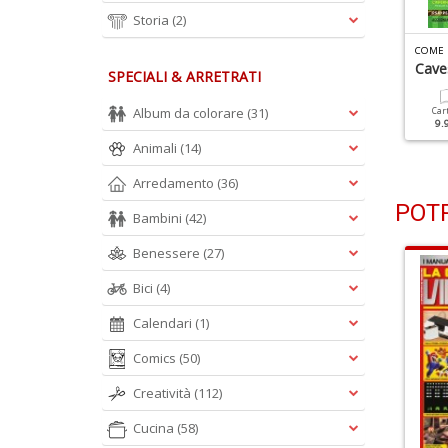
Storia
(2)
C
OME FARE TUTTO IN MINECRAFT N.9
C
OME FARE TUTTO IN MINECRAFT N.8
ome Fare Tutto In
Come Fare Tutto In
Caves
SPECIALI & ARRETRATI
inecrat
Minecraft
Album da colorare
(31)
Car
9.
Cartacea
Digitale
Cartacea
Digitale
9.90 €
4.90 €
9.90 €
4.90 €
Animali
(14)
Arredamento
(36)
POTR
Bambini
(42)
Benessere
(27)
Bici
(4)
Calendari
(1)
Comics
(50)
Creatività
(112)
Cucina
(58)