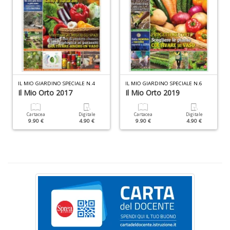
P
v
IL MIO GIARDINO SPECIALE N.4
IL MIO GIARDINO SPECIALE N.6
Il Mio Orto 2017
Il Mio Orto 2019
W
V
n
Cartacea
Digitale
Cartacea
Digitale
+
9.90 €
4.90 €
9.90 €
4.90 €
D
C
s
v
e
si