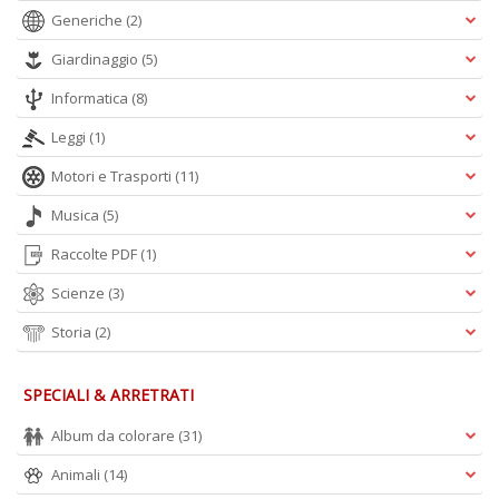
Generiche
(2)
Giardinaggio
(5)
A
L
Informatica
(8)
O
C
Leggi
(1)
n
Motori e Trasporti
(11)
Musica
(5)
Raccolte PDF
(1)
Scienze
(3)
Storia
(2)
SPECIALI & ARRETRATI
Album da colorare
(31)
Animali
(14)