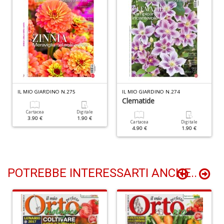
L
C
M
n
+
D
IL MIO GIARDINO N.275
IL MIO GIARDINO N.274
Clematide
Cartacea
Digitale
3.90 €
1.90 €
Cartacea
Digitale
R
4.90 €
1.90 €
p
Di
C
M
POTREBBE INTERESSARTI ANCHE..
R
P
n
+
D