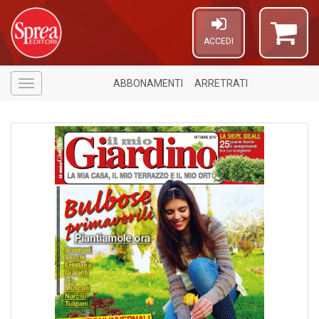
ACCEDI
ABBONAMENTI
ARRETRATI
Menù
Il
C
t
di
P