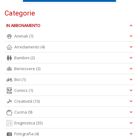
L
P
Categorie
n
+
IN ABBONAMENTO
D
Animali
(7)
Arredamento
(4)
Bambini
(2)
L
Benessere
(3)
c
I
Bici
(1)
M
D
Comics
(1)
n
+
Creatività
(13)
D
Cucina
(9)
Enigmistica
(35)
Fotografia
(4)