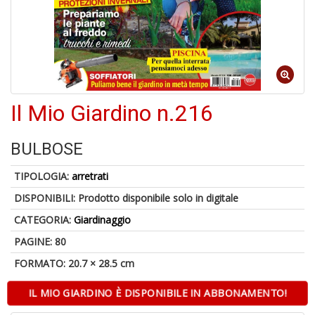
A
di
Il Mio Giardino n.216
a
a
V
BULBOSE
lo
Y
TIPOLOGIA:
arretrati
DISPONIBILI:
Prodotto disponibile solo in digitale
CATEGORIA:
Giardinaggio
PAGINE: 80
FORMATO: 20.7 × 28.5 cm
Il
M
c
IL MIO GIARDINO È DISPONIBILE IN ABBONAMENTO!
t