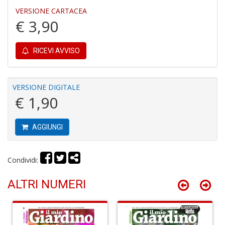
di
VERSIONE CARTACEA
P
€ 3,90
RICEVI AVVISO
VERSIONE DIGITALE
B
€ 1,90
C
C
C
AGGIUNGI
S
n
+
D
Condividi:
ALTRI NUMERI
H
I