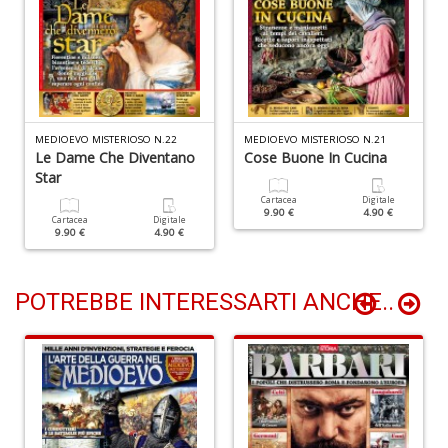
T
H
S
n
MEDIOEVO MISTERIOSO N.22
MEDIOEVO MISTERIOSO N.21
Le Dame Che Diventano
Cose Buone In Cucina
+
D
Star
Cartacea
Digitale
9.90 €
4.90 €
Cartacea
Digitale
9.90 €
4.90 €
POTREBBE INTERESSARTI ANCHE..
Ir
P
Il
F
n
+
D