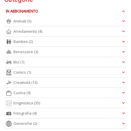
IN ABBONAMENTO
Animali
(5)
A
Arredamento
(4)
L
O
Bambini
(2)
C
n
Benessere
(3)
Bici
(1)
Comics
(1)
Creatività
(13)
Cucina
(9)
Enigmistica
(35)
Fotografia
(4)
Generiche
(2)