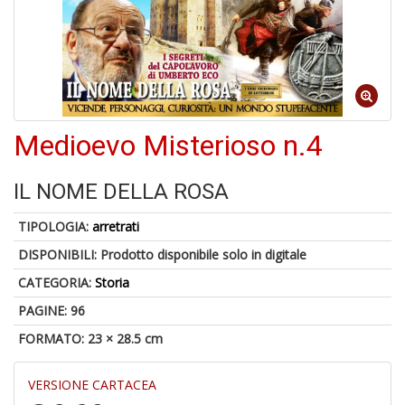
4
n
in
Medioevo Misterioso n.4
di
IL NOME DELLA ROSA
TIPOLOGIA:
arretrati
DISPONIBILI:
Prodotto disponibile solo in digitale
4
n
CATEGORIA:
Storia
in
di
PAGINE: 96
FORMATO: 23 × 28.5 cm
VERSIONE CARTACEA