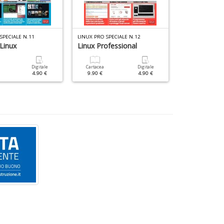
SPECIALE N.11
LINUX PRO SPECIALE N.12
WIN MAGAZINE 
Linux
Linux Professional
Scegli L IA 
Digitale
Cartacea
Digitale
Cartacea
4.90 €
9.90 €
4.90 €
9.90 €