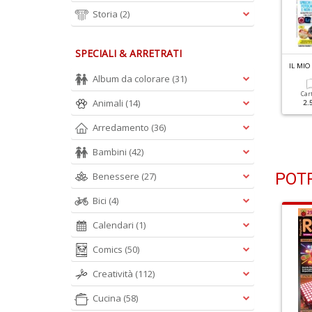
Storia
(2)
SPECIALI & ARRETRATI
L MIO COMPUTER IDEA N.354
IL MIO COMPUTER IDEA N.353
IL MI
rucca Il Tuo Windows
21 Top Software Gratis
Album da colorare
(31)
on L'IA
Per Sempre
Car
Animali
(14)
2.
Cartacea
Digitale
Cartacea
Digitale
Arredamento
(36)
2.50 €
1.50 €
2.50 €
1.50 €
Bambini
(42)
POTR
Benessere
(27)
Bici
(4)
Calendari
(1)
Comics
(50)
Creatività
(112)
Cucina
(58)