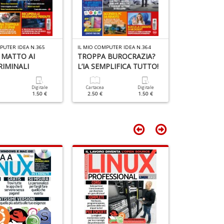
PUTER IDEA N.365
IL MIO COMPUTER IDEA N.364
IL MIO COMPUTE
 MATTO AI
TROPPA BUROCRAZIA?
TRUCCHI E 
IMINALI
L’IA SEMPLIFICA TUTTO!
VACANZA R
Digitale
Cartacea
Digitale
Cartacea
1.50 €
2.50 €
1.50 €
2.50 €