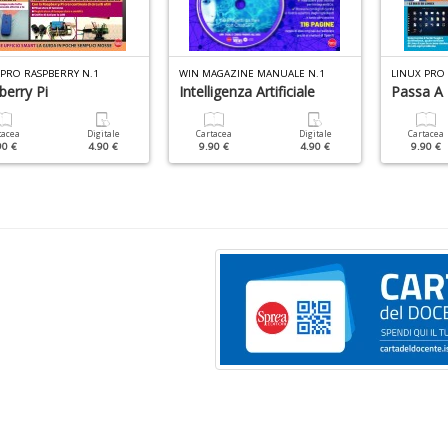
 PRO RASPBERRY N.1
WIN MAGAZINE MANUALE N.1
LINUX PRO 
berry Pi
Intelligenza Artificiale
Passa A 
tacea
Digitale
Cartacea
Digitale
Cartacea
90 €
4.90 €
9.90 €
4.90 €
9.90 €