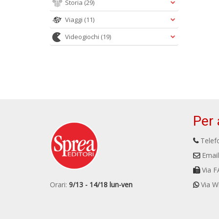
Storia
(29)
Viaggi
(11)
Videogiochi
(19)
Per 
Telefo
Email
Via F
Orari:
9/13 - 14/18 lun-ven
Via W