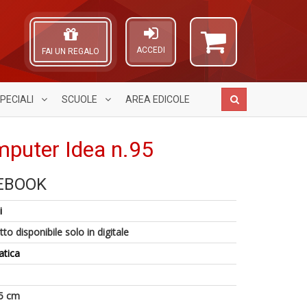
ACCEDI
FAI UN REGALO
PECIALI
SCUOLE
AREA
EDICOLE
mputer Idea n.95
CEBOOK
Fa
A
A
C
1
n
L
i
S
n
c
O
n
in
d
C
to disponibile solo in digitale
+
di
C
n
D
atica
F
n
+
D
5 cm