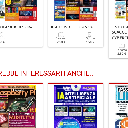
O COMPUTER IDEA N.367
IL MIO COMPUTER IDEA N.366
IL MIO COM
SCACCO
CYBERCR
tacea
Cartacea
Digitale
50 €
2.50 €
1.50 €
Cartacea
2.50 €
EBBE INTERESSARTI ANCHE..