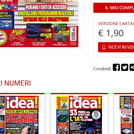
IL MIO COMPU
VERSIONE CARTA
€ 1,90
RICEVI AVVI
Condividi:
I NUMERI