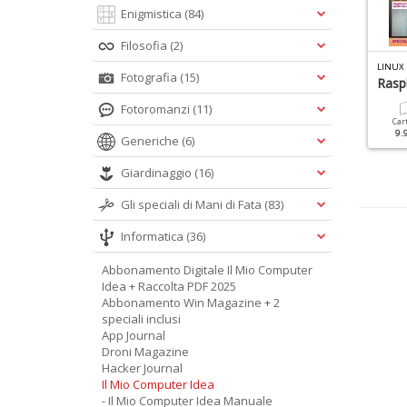
Enigmistica
(84)
Filosofia
(2)
I
L MIO COMPUTER IDEA MANUALE N.3
LINUX PRO SPECIALE N.22
LINUX
Fotografia
(15)
ffice Manuale 2016
Crea La Tua App
Rasp
Fotoromanzi
(11)
Cartacea
Digitale
Cartacea
Digitale
Car
9.90 €
4.90 €
9.90 €
4.90 €
9.
Generiche
(6)
Giardinaggio
(16)
Gli speciali di Mani di Fata
(83)
Informatica
(36)
Abbonamento Digitale Il Mio Computer
Idea + Raccolta PDF 2025
Abbonamento Win Magazine + 2
speciali inclusi
App Journal
Droni Magazine
Hacker Journal
Il Mio Computer Idea
- Il Mio Computer Idea Manuale