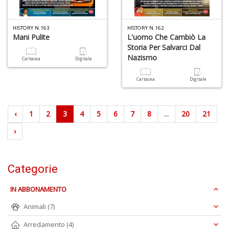
HISTORY N.163
HISTORY N.162
Mani Pulite
L'uomo Che Cambiò La
Storia Per Salvarci Dal
Nazismo
Cartacea
Digitale
Cartacea
Digitale
‹
1
2
3
4
5
6
7
8
...
20
21
›
Categorie
IN ABBONAMENTO
Animali
(7)
Arredamento
(4)