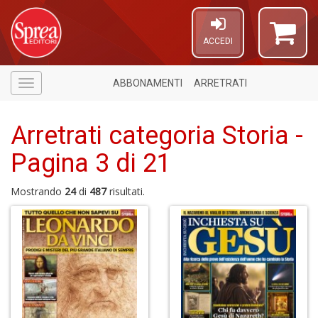
ACCEDI
ABBONAMENTI
ARRETRATI
Menù
Arretrati categoria Storia -
Pagina 3 di 21
Mostrando
24
di
487
risultati.
A
di
a
a
L
P