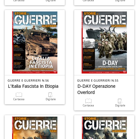
Cartacea
Digitale
Cartacea
Digitale
Fi
I
L
P
C
S
n
+
D
GUERRE E GUERRIERI N.56
GUERRE E GUERRIERI N.55
L'Italia Fascista In Etiopia
D-DAY Operazione
Overlord
Fi
Cartacea
Digitale
U
Cartacea
Digitale
L
U
di
G
S
n