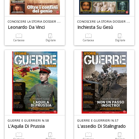
C
ONOSCERE LA STORIA DOSSIER N.11
C
ONOSCERE LA STORIA DOSSIER N.10
Leonardo Da Vinci
Inchiesta Su Gesù
1
n
Cartacea
Digitale
Cartacea
Digitale
in
di
6
n
in
di
GUERRE E GUERRIERI N.58
GUERRE E GUERRIERI N.57
L'Aquila Di Prussia
L'assedio Di Stalingrado