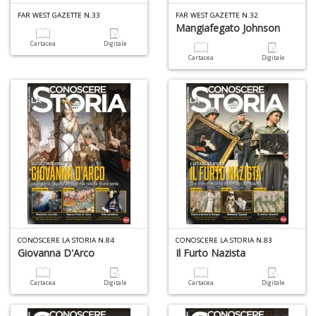
FAR WEST GAZETTE N.33
FAR WEST GAZETTE N.32
Mangiafegato Johnson
Cartacea
Digitale
Cartacea
Digitale
Fa
C
n
+
D
C
&
C
CONOSCERE LA STORIA N.84
CONOSCERE LA STORIA N.83
n
Giovanna D'Arco
Il Furto Nazista
+
D
Cartacea
Digitale
Cartacea
Digitale