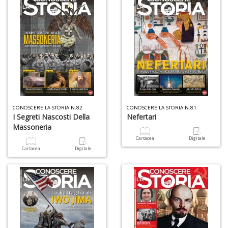
F
W
G
n
+
D
CONOSCERE LA STORIA N.82
CONOSCERE LA STORIA N.81
I Segreti Nascosti Della
Nefertari
Massoneria
Cartacea
Digitale
Cartacea
Digitale
A
L
O
C
n