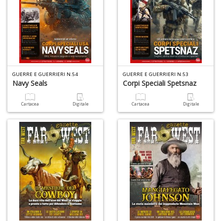
+
D
V
GUERRE E GUERRIERI N.54
GUERRE E GUERRIERI N.53
Navy Seals
Corpi Speciali Spetsnaz
r
d
n
Cartacea
Digitale
Cartacea
Digitale
vo
U
m
in
c
d
n
+
D