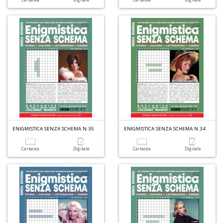
6
f
+
di
in
r
ENIGMISTICA SENZA SCHEMA N.35
ENIGMISTICA SENZA SCHEMA N.34
Cartacea
Digitale
Cartacea
Digitale
In
M
di
F
M
n