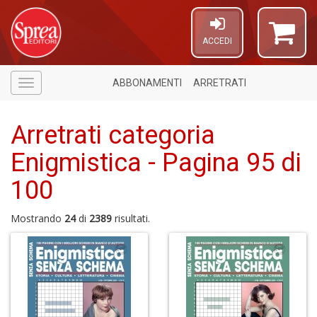
ACCEDI
ABBONAMENTI
ARRETRATI
Menù
Arretrati categoria
Enigmistica - Pagina 95 di
100
5
n
Mostrando
24
di
2389
risultati.
in
di