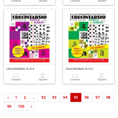
Cartacea
Digitale
Cartacea
Digitale
CRUCINTARSIO N.374
CRUCINTARSIO N.373
Cartacea
Digitale
Cartacea
Digitale
‹
1
2
...
92
93
94
95
96
97
98
99
100
›