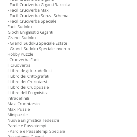
- Facili Cruciverba Giganti Raccolta
- Facili Cruciverba Maxi
- Facili Cruciverba Senza Schema
- Facili Cruciverba Speciale
Facili Sudoku
Giochi Enigmistici Giganti
Grandi Sudoku
- Grandi Sudoku Speciale Estate
- Grandi Sudoku Speciale Inverno
Hobby Puzzle
I Cruciverba Facili
Il Cruciverba
Il Libro degli Intradefiniti
Il Libro dei Crittografati
Il Libro dei Crucintarsi
Il Libro dei Crucipuzzle
Il Libro dell Enigmistica
Intradefiniti
Maxi Crucintarsio
Maxi Puzzle
Minipuzzle
Nuova Enigmistica Tedeschi
Parole e Passatempi
- Parole e Passatempi Speciale
Passatempi Giganti