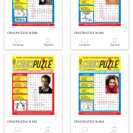
L
s
N
R
G
n
CRUCIPUZZLE N.568
CRUCIPUZZLE N.566
+
D
Cartacea
Digitale
Cartacea
Digitale
B
n
ap
q
si
Il
M
C
I
CRUCIPUZZLE N.565
CRUCIPUZZLE N.564
n
+