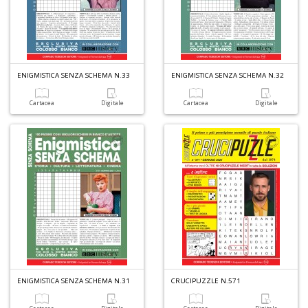
+
D
ENIGMISTICA SENZA SCHEMA N.33
ENIGMISTICA SENZA SCHEMA N.32
O
Cartacea
Digitale
Cartacea
Digitale
M
2
Il
M
C
I
M
n
+
D
ENIGMISTICA SENZA SCHEMA N.31
CRUCIPUZZLE N.571
P