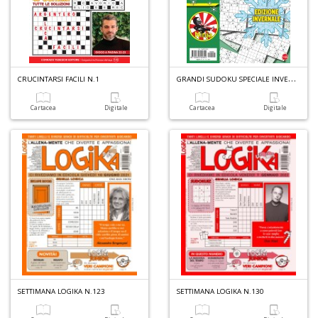
G
RANDI SUDOKU SPECIALE INVERNO N.2
CRUCINTARSI FACILI N.1
Cartacea
Digitale
Cartacea
Digitale
SETTIMANA LOGIKA N.123
SETTIMANA LOGIKA N.130