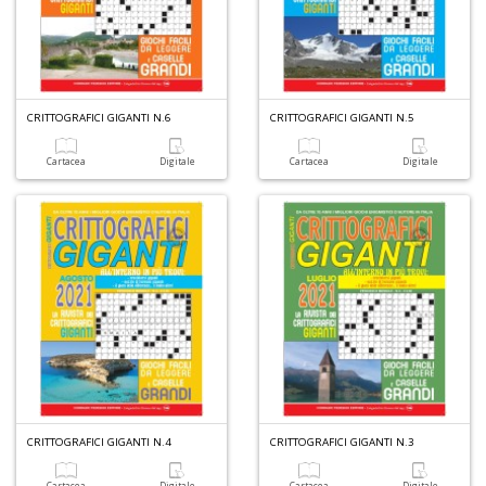
A
a
CRITTOGRAFICI GIGANTI N.6
CRITTOGRAFICI GIGANTI N.5
R
Cartacea
Digitale
Cartacea
Digitale
4
n
in
di
CRITTOGRAFICI GIGANTI N.4
CRITTOGRAFICI GIGANTI N.3
Cartacea
Digitale
Cartacea
Digitale