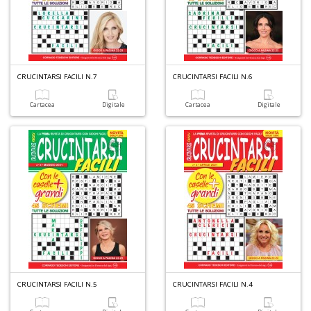
CRUCINTARSI FACILI N.7
CRUCINTARSI FACILI N.6
Cartacea
Digitale
Cartacea
Digitale
A
L
O
C
n
CRUCINTARSI FACILI N.5
CRUCINTARSI FACILI N.4