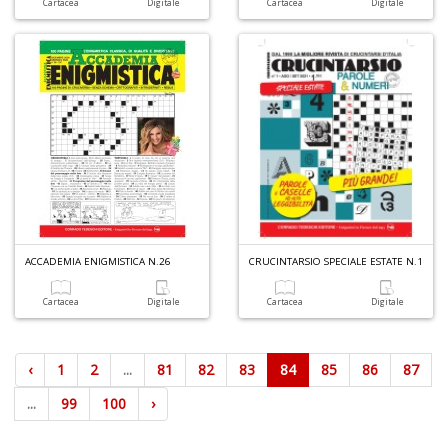
Cartacea
Digitale
Cartacea
Digitale
ACCADEMIA ENIGMISTICA N.26
CRUCINTARSIO SPECIALE ESTATE N.1
Cartacea
Digitale
Cartacea
Digitale
‹
1
2
...
81
82
83
84
85
86
87
...
99
100
›