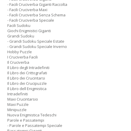
- Facili Cruciverba Giganti Raccolta
- Facili Cruciverba Maxi
- Facili Cruciverba Senza Schema
- Facili Cruciverba Speciale
Facili Sudoku
Giochi Enigmistici Giganti
Grandi Sudoku
- Grandi Sudoku Speciale Estate
- Grandi Sudoku Speciale Inverno
Hobby Puzzle
I Cruciverba Facili
Il Cruciverba
Il Libro degli Intradefiniti
Il Libro dei Crittografati
Il Libro dei Crucintarsi
Il Libro dei Crucipuzzle
Il Libro dell Enigmistica
Intradefiniti
Maxi Crucintarsio
Maxi Puzzle
Minipuzzle
Nuova Enigmistica Tedeschi
Parole e Passatempi
- Parole e Passatempi Speciale
Passatempi Giganti