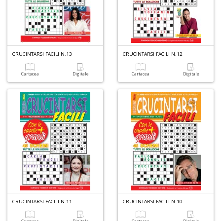
O
P
c
CRUCINTARSI FACILI N.13
CRUCINTARSI FACILI N.12
b
Il
Cartacea
Digitale
Cartacea
Digitale
M
O
P
n
+
D
CRUCINTARSI FACILI N.11
CRUCINTARSI FACILI N.10
Cr
G