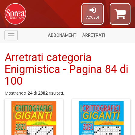
ACCEDI
ABBONAMENTI
ARRETRATI
Menù
Arretrati categoria
Enigmistica - Pagina 84 di
100
Mostrando
24
di
2382
risultati.
A
a
a
V
lo
Y