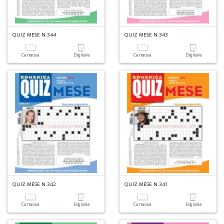
QUIZ MESE N.344
QUIZ MESE N.343
Cartacea
Digitale
Cartacea
Digitale
Il
M
c
t
di
P
1
n
QUIZ MESE N.342
QUIZ MESE N.341
in
di
Cartacea
Digitale
Cartacea
Digitale