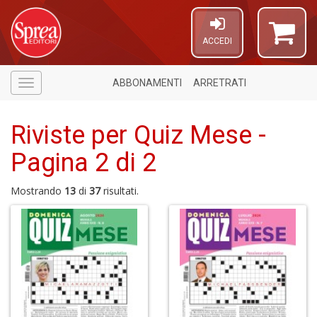
ACCEDI
ABBONAMENTI
ARRETRATI
Menù
Riviste per Quiz Mese -
Pagina 2 di 2
Mostrando
13
di
37
risultati.
6
f
+
di
in
r