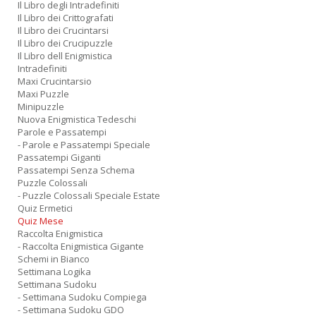
Il Libro degli Intradefiniti
Il Libro dei Crittografati
Il Libro dei Crucintarsi
Il Libro dei Crucipuzzle
Il Libro dell Enigmistica
Intradefiniti
Maxi Crucintarsio
Maxi Puzzle
Minipuzzle
Nuova Enigmistica Tedeschi
Parole e Passatempi
- Parole e Passatempi Speciale
Passatempi Giganti
Passatempi Senza Schema
Puzzle Colossali
- Puzzle Colossali Speciale Estate
Quiz Ermetici
Quiz Mese
Raccolta Enigmistica
- Raccolta Enigmistica Gigante
Schemi in Bianco
Settimana Logika
Settimana Sudoku
- Settimana Sudoku Compiega
- Settimana Sudoku GDO