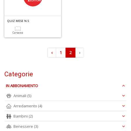
B
e
b
QUIZ MESE N.5
in
eq
Cartacea
D
M
n
‹
1
2
›
+
D
Categorie
IN ABBONAMENTO
Animali
(5)
Arredamento
(4)
A
L
Bambini
(2)
O
C
Benessere
(3)
n